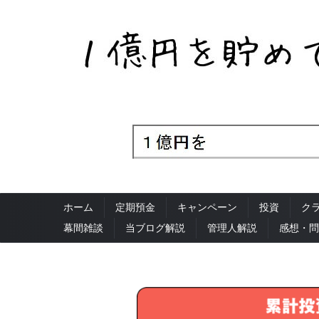
ホーム
定期預金
キャンペーン
投資
ク
幕間雑談
当ブログ解説
管理人解説
感想・問