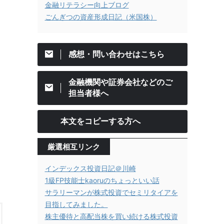
金融リテラシー向上ブログ
ごんぎつの資産形成日記（米国株）
感想・問い合わせはこちら
金融機関や証券会社などのご
担当者様へ
本文をコピーする方へ
厳選相互リンク
インデックス投資日記＠川崎
1級FP技能士kaoruのちょっといい話
サラリーマンが株式投資でセミリタイアを
目指してみました。
株主優待と高配当株を買い続ける株式投資