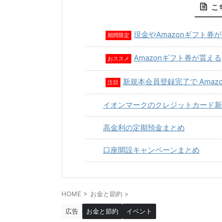
こ
現金やAmazonギフト券
期間限定
Amazonギフト券が貰える
おススメ
新規本会員登録完了で Amaz
注目
イオンマークのクレジットカード新
高金利の定期預金まとめ
口座開設キャンペーンまとめ
HOME
>
お金と節約
>
広告
お金と節約
イベント