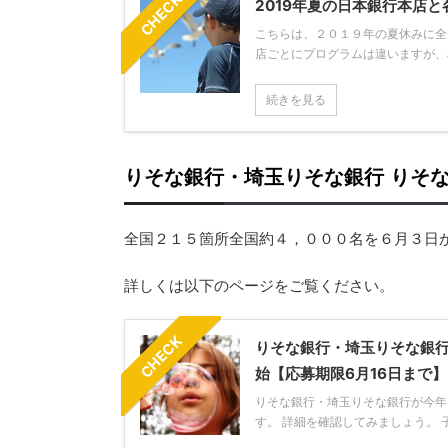
CHECK
2019年夏の日本銀行本店
こちらは、２０１９年の夏休みに全
店ごとにプログラムは違いますが、本
続きを見る
りそな銀行・埼玉りそな銀行 りそ
全国２１５箇所全国約４，０００名を６月３日
詳しくは以下のページをご覧ください。
CHECK
りそな銀行・埼玉りそな銀行
始【応募期限6月16日まで】
りそな銀行・埼玉りそな銀行が今年
す。 詳細を確認してみましょう。 子