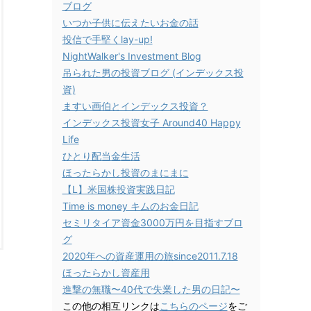
ブログ
いつか子供に伝えたいお金の話
投信で手堅くlay-up!
NightWalker's Investment Blog
吊られた男の投資ブログ (インデックス投
資)
ますい画伯とインデックス投資？
インデックス投資女子 Around40 Happy
Life
ひとり配当金生活
ほったらかし投資のまにまに
【L】米国株投資実践日記
Time is money キムのお金日記
セミリタイア資金3000万円を目指すブロ
グ
2020年への資産運用の旅since2011.7.18
ほったらかし資産用
進撃の無職〜40代で失業した男の日記〜
この他の相互リンクは
こちらのページ
をご