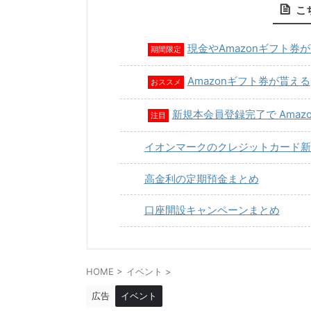
こ
現金やAmazonギフト券
期間限定
Amazonギフト券が貰える
おススメ
新規本会員登録完了で Amaz
注目
イオンマークのクレジットカード新
高金利の定期預金まとめ
口座開設キャンペーンまとめ
HOME
>
イベント
>
広告
イベント