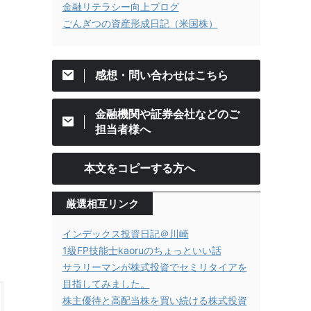
金融リテラシー向上ブログ
ごんぎつの資産形成日記（米国株）
感想・問い合わせはこちら
金融機関や証券会社などのご
担当者様へ
本文をコピーする方へ
厳選相互リンク
インデックス投資日記＠川崎
1級FP技能士kaoruのちょっといい話
サラリーマンが株式投資でセミリタイアを
目指してみました。
株主優待と高配当株を買い続ける株式投資