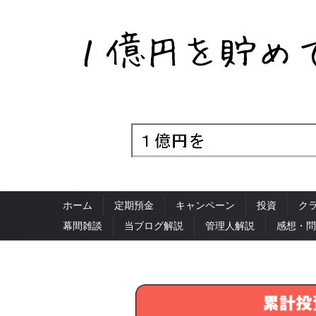
ホーム
定期預金
キャンペーン
投資
ク
幕間雑談
当ブログ解説
管理人解説
感想・問