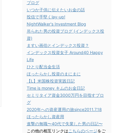
ブログ
いつか子供に伝えたいお金の話
投信で手堅くlay-up!
NightWalker's Investment Blog
吊られた男の投資ブログ (インデックス投
資)
ますい画伯とインデックス投資？
インデックス投資女子 Around40 Happy
Life
ひとり配当金生活
ほったらかし投資のまにまに
【L】米国株投資実践日記
Time is money キムのお金日記
セミリタイア資金3000万円を目指すブロ
グ
2020年への資産運用の旅since2011.7.18
ほったらかし資産用
進撃の無職〜40代で失業した男の日記〜
この他の相互リンクは
こちらのページ
をご