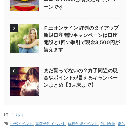
ーンです
岡三オンライン 評判のタイアップ
7
新規口座開設キャンペーンは口座
開設と1回の取引で現金3,500円が
貰えます
まだ貰ってないの？終了間近の現
8
金やポイントが貰えるキャンペー
ンまとめ【3月末まで】
-
イベント
-
中部イベント
,
事前予約イベント
,
体験学習イベント
,
信用金庫
,
夏休