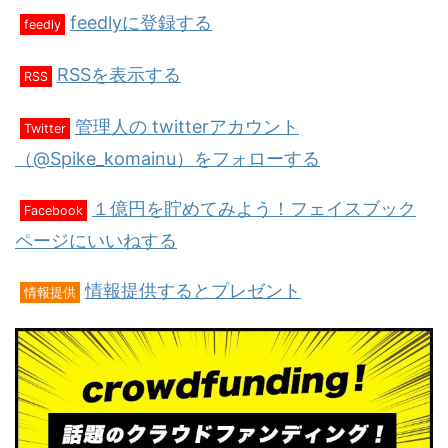
feedlyに登録する
feedly
RSSを表示する
RSS
管理人の twitterアカウント
Twitter
（@Spike_komainu）をフォローする
１億円を貯めてみよう！フェイスブック
Facebook
ページにいいねする
情報提供するとプレゼント
情報提供