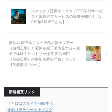
マネックス証券がようやくPTS取引サービ
スとSOR注文サービスの提供を開始！【2
019年6月15日から】
夏休み 南アルプスの天然水親子ツアー
（白州工場）と夏休み親子環境見学会～親
子で体験！サントリー緑茶 伊右衛門～
（高砂工場）の参加者募集開始しました
【先着順での受付】
新着相互リンク
さとぱぱのサイドFIRE生活
金融リテラシー向上ブログ