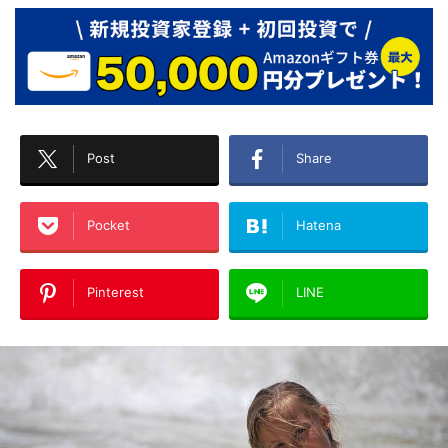
Post
Share
Pocket
Hatena
Pinterest
LINE