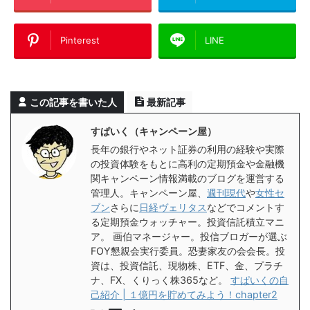
Pinterest
LINE
この記事を書いた人
最新記事
すぱいく（キャンペーン屋）
長年の銀行やネット証券の利用の経験や実際
の投資体験をもとに高利の定期預金や金融機
関キャンペーン情報満載のブログを運営する
管理人。キャンペーン屋、
週刊現代
や
女性セ
ブン
さらに
日経ヴェリタス
などでコメントす
る定期預金ウォッチャー。投資信託積立マニ
ア。 画伯マネージャー。投信ブロガーが選ぶ
FOY懇親会実行委員。恐妻家友の会会長。投
資は、投資信託、現物株、ETF、金、プラチ
ナ、FX、くりっく株365など。
すぱいくの自
己紹介 | １億円を貯めてみよう！chapter2