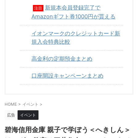
新規本会員登録完了で
注目
Amazonギフト券1000円が貰える
イオンマークのクレジットカード新
規入会特典比較
高金利の定期預金まとめ
口座開設キャンペーンまとめ
HOME
>
イベント
>
広告
イベント
碧海信用金庫 親子で学ぼう＜へきしん＞