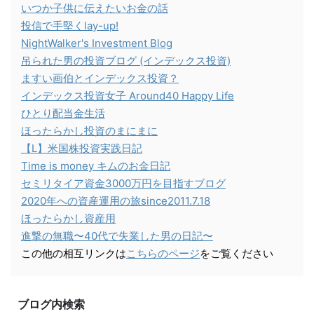
いつか子供に伝えたいお金の話
投信で手堅くlay-up!
NightWalker's Investment Blog
吊られた男の投資ブログ (インデックス投資)
ますい画伯とインデックス投資？
インデックス投資女子 Around40 Happy Life
ひとり配当金生活
ほったらかし投資のまにまに
【L】米国株投資実践日記
Time is money キムのお金日記
セミリタイア資金3000万円を目指すブログ
2020年への資産運用の旅since2011.7.18
ほったらかし資産用
進撃の無職〜40代で失業した男の日記〜
この他の相互リンクは
こちらのページ
をご覧ください
ブログ内検索