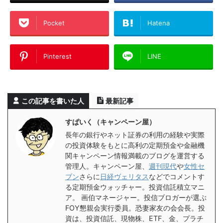
Pocket
Hatena
Pinterest
LINE
この記事を書いた人
最新記事
すぱいく（キャンペーン屋）
長年の銀行やネット証券の利用の経験や実際
の投資体験をもとに高利の定期預金や金融機
関キャンペーン情報満載のブログを運営する
管理人。キャンペーン屋、
週刊現代
や
女性セ
ブン
さらに
日経ヴェリタス
などでコメントす
る定期預金ウォッチャー。投資信託積立マニ
ア。 画伯マネージャー。投信ブロガーが選ぶ
FOY懇親会実行委員。恐妻家友の会会長。投
資は、投資信託、現物株、ETF、金、プラチ