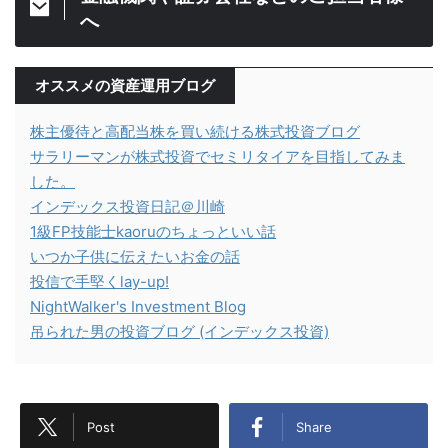
へ
オススメの資産運用ブログ
株主優待と高配当株を買い続ける株式投資ブログ
サラリーマンが株式投資でセミリタイアを目指してみま
した。
インデックス投資日記＠川崎
1級FP技能士kaoruのちょっといい話
いつか子供に伝えたいお金の話
投信で手堅くlay-up!
NightWalker's Investment Blog
吊られた男の投資ブログ (インデックス投資)
Post
Share