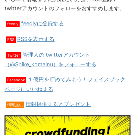
twitterアカウントのフォローをおすすめします。
feedlyに登録する
feedly
RSSを表示する
RSS
管理人の twitterアカウント
Twitter
（@Spike_komainu）をフォローする
１億円を貯めてみよう！フェイスブック
Facebook
ページにいいねする
情報提供するとプレゼント
情報提供