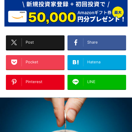
Post
Share
Pocket
Hatena
Pinterest
LINE