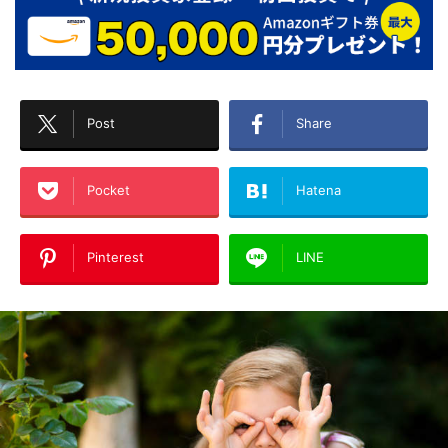
Post
Share
Pocket
Hatena
Pinterest
LINE