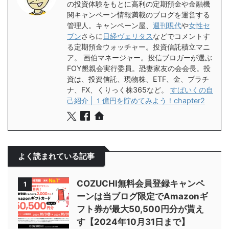
の投資体験をもとに高利の定期預金や金融機
関キャンペーン情報満載のブログを運営する
管理人。キャンペーン屋、
週刊現代
や
女性セ
ブン
さらに
日経ヴェリタス
などでコメントす
る定期預金ウォッチャー。投資信託積立マニ
ア。 画伯マネージャー。投信ブロガーが選ぶ
FOY懇親会実行委員。恐妻家友の会会長。投
資は、投資信託、現物株、ETF、金、プラチ
ナ、FX、くりっく株365など。
すぱいくの自
己紹介 | １億円を貯めてみよう！chapter2
よく読まれている記事
COZUCHI無料会員登録キャンペ
1
ーンは当ブログ限定でAmazonギ
フト券が最大50,500円分が貰え
す【2024年10月31日まで】