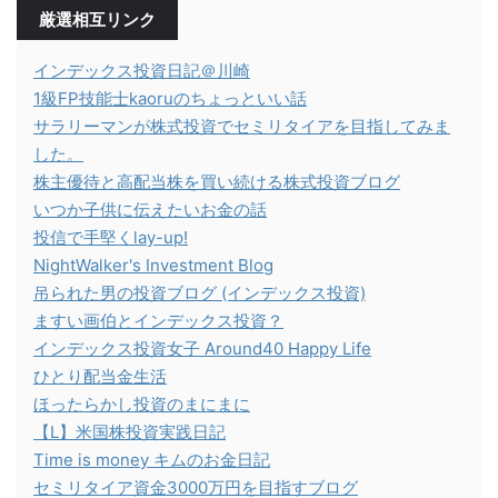
厳選相互リンク
インデックス投資日記＠川崎
1級FP技能士kaoruのちょっといい話
サラリーマンが株式投資でセミリタイアを目指してみま
した。
株主優待と高配当株を買い続ける株式投資ブログ
いつか子供に伝えたいお金の話
投信で手堅くlay-up!
NightWalker's Investment Blog
吊られた男の投資ブログ (インデックス投資)
ますい画伯とインデックス投資？
インデックス投資女子 Around40 Happy Life
ひとり配当金生活
ほったらかし投資のまにまに
【L】米国株投資実践日記
Time is money キムのお金日記
セミリタイア資金3000万円を目指すブログ