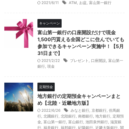
2021/6/11
ATM
,
お盆
,
富山第一銀行
キャンペーン
富山第一銀行の口座開設だけで現金
1,500円貰える全国どこに住んでいても
参加できるキャンペーン実施中！【5月
31日まで】
2021/2/22
プレゼント
,
口座開設
,
富山第一
銀行
,
現金
定期預金
地方銀行の定期預金キャンペーンまと
め【北陸・近畿地方版】
2022/6/26
みなと銀行
,
京都銀行
,
但馬銀
行
,
北國銀行
,
北陸銀行
,
南都銀行
,
地方銀行
,
定期預
金
,
富山第一銀行
,
富山銀行
,
池田泉州銀行
,
滋賀銀
行
,
福井銀行
,
福邦銀行
,
紀陽銀行
,
近畿大阪銀行
,
関