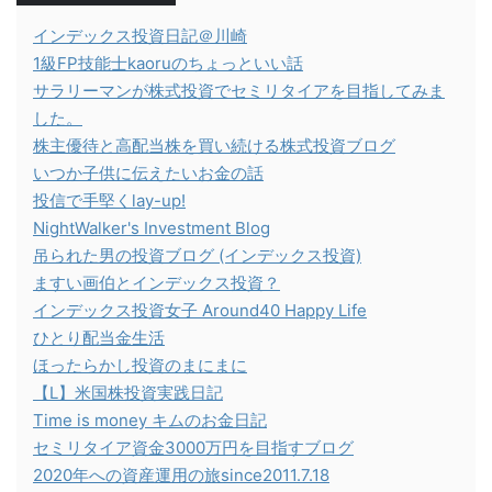
インデックス投資日記＠川崎
1級FP技能士kaoruのちょっといい話
サラリーマンが株式投資でセミリタイアを目指してみま
した。
株主優待と高配当株を買い続ける株式投資ブログ
いつか子供に伝えたいお金の話
投信で手堅くlay-up!
NightWalker's Investment Blog
吊られた男の投資ブログ (インデックス投資)
ますい画伯とインデックス投資？
インデックス投資女子 Around40 Happy Life
ひとり配当金生活
ほったらかし投資のまにまに
【L】米国株投資実践日記
Time is money キムのお金日記
セミリタイア資金3000万円を目指すブログ
2020年への資産運用の旅since2011.7.18