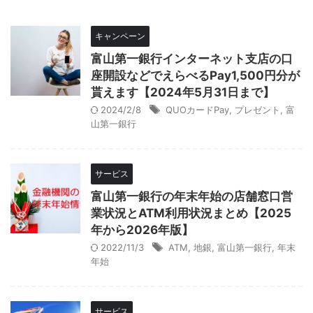
キャンペーン
富山第一銀行インターネット支店の口
座開設などでえらべるPay1,500円分が
貰えます【2024年5月31日まで】
2024/2/8
QUOカードPay
,
プレゼント
,
富
山第一銀行
サービス
富山第一銀行の年末年始の店舗窓口営
業状況とATM利用状況まとめ【2025
年から2026年版】
2022/11/3
ATM
,
地銀
,
富山第一銀行
,
年末
年始
サービス