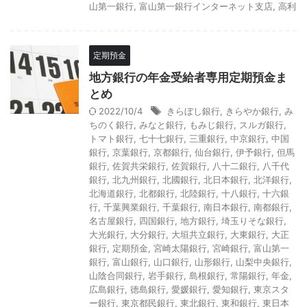
山第一銀行
,
富山第一銀行インターネット支店
,
高利
定期預金
地方銀行の年金受給者専用定期預金ま
とめ
2022/10/4
きらぼし銀行
,
きらやか銀行
,
み
ちのく銀行
,
みなと銀行
,
もみじ銀行
,
スルガ銀行
,
トマト銀行
,
七十七銀行
,
三重銀行
,
中京銀行
,
中国
銀行
,
京葉銀行
,
京都銀行
,
仙台銀行
,
伊予銀行
,
但馬
銀行
,
佐賀共栄銀行
,
佐賀銀行
,
八十二銀行
,
八千代
銀行
,
北九州銀行
,
北國銀行
,
北日本銀行
,
北洋銀行
,
北海道銀行
,
北都銀行
,
北陸銀行
,
十八銀行
,
十六銀
行
,
千葉興業銀行
,
千葉銀行
,
南日本銀行
,
南都銀行
,
名古屋銀行
,
四国銀行
,
地方銀行
,
埼玉りそな銀行
,
大光銀行
,
大分銀行
,
大垣共立銀行
,
大東銀行
,
大正
銀行
,
定期預金
,
宮崎太陽銀行
,
宮崎銀行
,
富山第一
銀行
,
富山銀行
,
山口銀行
,
山形銀行
,
山梨中央銀行
,
山陰合同銀行
,
岩手銀行
,
島根銀行
,
常陽銀行
,
年金
,
広島銀行
,
徳島銀行
,
愛媛銀行
,
愛知銀行
,
東京スタ
ー銀行
,
東京都民銀行
,
東北銀行
,
東和銀行
,
東日本