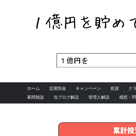
ホーム
定期預金
キャンペーン
投資
ク
幕間雑談
当ブログ解説
管理人解説
感想・問