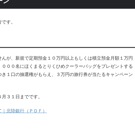
ーン
行です。
せんが、新規で定期預金１０万円以上もしくは積立預金月額１万円
，０００名にほくまるとりくひめクーラーバッグをプレゼントする
つき１口の抽選権がもらえ、３万円の旅行券が当たるキャンペーン
８月３１日までです。
て｜北陸銀行（ＰＤＦ）