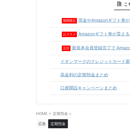
こ
現金やAmazonギフト券
期間限定
Amazonギフト券が貰える
おススメ
新規本会員登録完了で Amaz
注目
イオンマークのクレジットカード新
高金利の定期預金まとめ
口座開設キャンペーンまとめ
HOME
>
定期預金
>
広告
定期預金