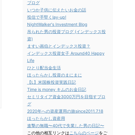
ブログ
いつか子供に伝えたいお金の話
投信で手堅くlay-up!
NightWalker's Investment Blog
吊られた男の投資ブログ (インデックス投
資)
ますい画伯とインデックス投資？
インデックス投資女子 Around40 Happy
Life
ひとり配当金生活
ほったらかし投資のまにまに
【L】米国株投資実践日記
Time is money キムのお金日記
セミリタイア資金3000万円を目指すブロ
グ
2020年への資産運用の旅since2011.7.18
ほったらかし資産用
進撃の無職〜40代で失業した男の日記〜
この他の相互リンクは
こちらのページ
をご