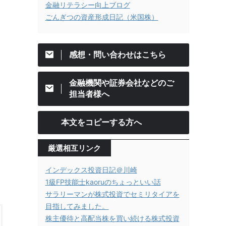
金融リテラシー向上ブログ
ごんぎつの資産形成日記（米国株）
感想・問い合わせはこちら
金融機関や証券会社などのご
担当者様へ
本文をコピーする方へ
厳選相互リンク
インデックス投資日記＠川崎
1級FP技能士kaoruのちょっといい話
サラリーマンが株式投資でセミリタイアを
目指してみました。
株主優待と高配当株を買い続ける株式投資