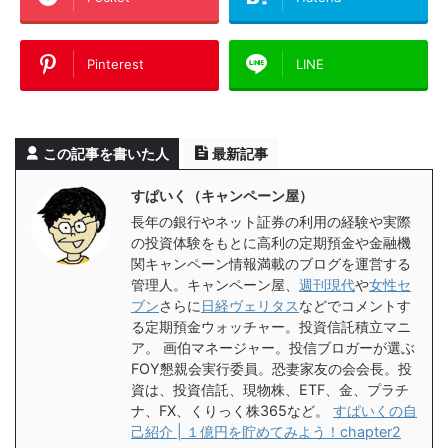
Pinterest
LINE
この記事を書いた人
最新記事
すぱいく（キャンペーン屋）
長年の銀行やネット証券の利用の経験や実際
の投資体験をもとに高利の定期預金や金融機
関キャンペーン情報満載のブログを運営する
管理人。キャンペーン屋、
週刊現代
や
女性セ
ブン
さらに
日経ヴェリタス
などでコメントす
る定期預金ウォッチャー。投資信託積立マニ
ア。 画伯マネージャー。投信ブロガーが選ぶ
FOY懇親会実行委員。恐妻家友の会会長。投
資は、投資信託、現物株、ETF、金、プラチ
ナ、FX、くりっく株365など。
すぱいくの自
己紹介 | １億円を貯めてみよう！chapter2