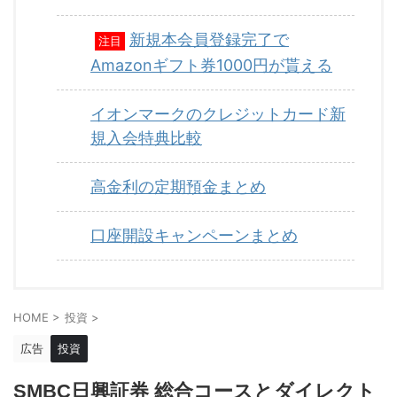
新規本会員登録完了で
注目
Amazonギフト券1000円が貰える
イオンマークのクレジットカード新
規入会特典比較
高金利の定期預金まとめ
口座開設キャンペーンまとめ
HOME
>
投資
>
広告
投資
SMBC日興証券 総合コースとダイレクト