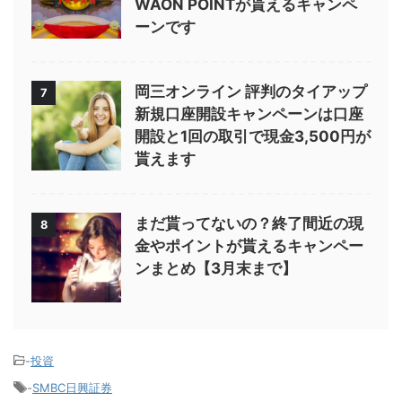
WAON POINTが貰えるキャンペ
ーンです
岡三オンライン 評判のタイアップ
7
新規口座開設キャンペーンは口座
開設と1回の取引で現金3,500円が
貰えます
まだ貰ってないの？終了間近の現
8
金やポイントが貰えるキャンペー
ンまとめ【3月末まで】
-
投資
-
SMBC日興証券