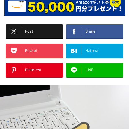
Post
Share
Pocket
Hatena
Pinterest
LINE