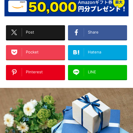
Post
Share
Pocket
Hatena
Pinterest
LINE