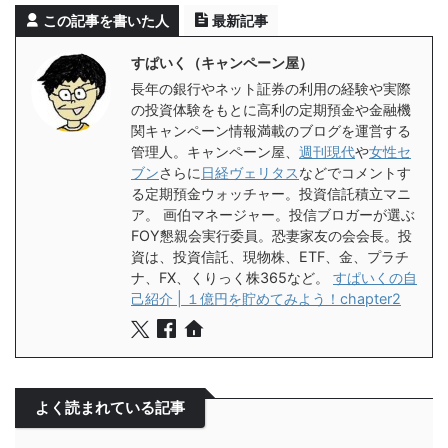
この記事を書いた人
最新記事
すぱいく（キャンペーン屋）
長年の銀行やネット証券の利用の経験や実際
の投資体験をもとに高利の定期預金や金融機
関キャンペーン情報満載のブログを運営する
管理人。キャンペーン屋、
週刊現代
や
女性セ
ブン
さらに
日経ヴェリタス
などでコメントす
る定期預金ウォッチャー。投資信託積立マニ
ア。 画伯マネージャー。投信ブロガーが選ぶ
FOY懇親会実行委員。恐妻家友の会会長。投
資は、投資信託、現物株、ETF、金、プラチ
ナ、FX、くりっく株365など。
すぱいくの自
己紹介 | １億円を貯めてみよう！chapter2
よく読まれている記事