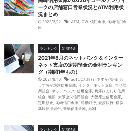
岡崎信用金庫の2026年ゴールデンウィ
ークの店舗窓口営業状況とATM利用状
況まとめ
2022/3/12
ATM
,
GW
,
信用金庫
,
岡崎信用金
庫
ランキング
定期預金
2021年8月のネットバンク＆インター
ネット支店の定期預金の金利ランキン
グ（期間1年もの）
2021/8/10
auじぶん銀行
,
あすか信用組合
,
しずおか焼津信用金庫
,
インターネット支店
,
ウリ信
用組合
,
ネットバンク
,
信用金庫
,
兵庫ひまわり信用
組合
,
地銀
,
大阪協栄信用組合
,
大阪厚生信用金庫
,
定期預金
,
岡崎信用金庫
,
島根銀行
,
愛媛銀行
,
横浜
幸銀信用組合
,
豊橋信用金庫
,
高利
ランキング
定期預金