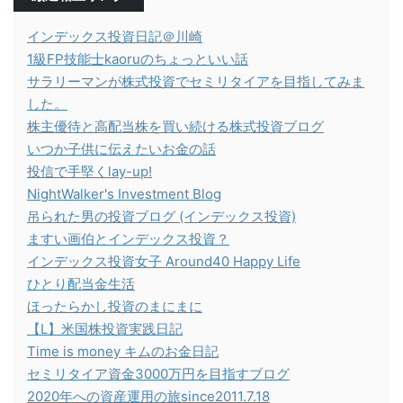
インデックス投資日記＠川崎
1級FP技能士kaoruのちょっといい話
サラリーマンが株式投資でセミリタイアを目指してみま
した。
株主優待と高配当株を買い続ける株式投資ブログ
いつか子供に伝えたいお金の話
投信で手堅くlay-up!
NightWalker's Investment Blog
吊られた男の投資ブログ (インデックス投資)
ますい画伯とインデックス投資？
インデックス投資女子 Around40 Happy Life
ひとり配当金生活
ほったらかし投資のまにまに
【L】米国株投資実践日記
Time is money キムのお金日記
セミリタイア資金3000万円を目指すブログ
2020年への資産運用の旅since2011.7.18