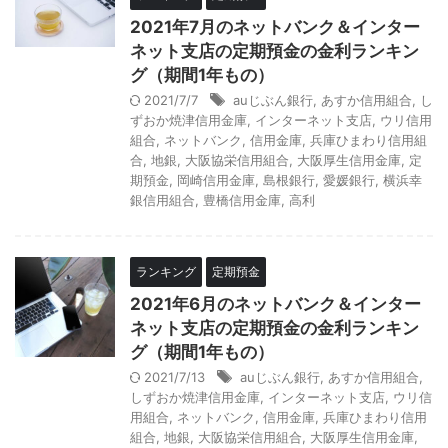
2021年7月のネットバンク＆インター
ネット支店の定期預金の金利ランキン
グ（期間1年もの）
2021/7/7
auじぶん銀行
,
あすか信用組合
,
し
ずおか焼津信用金庫
,
インターネット支店
,
ウリ信用
組合
,
ネットバンク
,
信用金庫
,
兵庫ひまわり信用組
合
,
地銀
,
大阪協栄信用組合
,
大阪厚生信用金庫
,
定
期預金
,
岡崎信用金庫
,
島根銀行
,
愛媛銀行
,
横浜幸
銀信用組合
,
豊橋信用金庫
,
高利
ランキング
定期預金
2021年6月のネットバンク＆インター
ネット支店の定期預金の金利ランキン
グ（期間1年もの）
2021/7/13
auじぶん銀行
,
あすか信用組合
,
しずおか焼津信用金庫
,
インターネット支店
,
ウリ信
用組合
,
ネットバンク
,
信用金庫
,
兵庫ひまわり信用
組合
,
地銀
,
大阪協栄信用組合
,
大阪厚生信用金庫
,