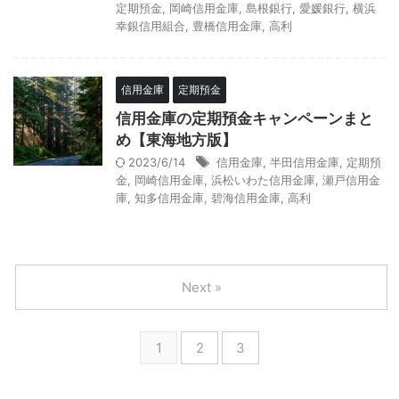
定期預金
,
岡崎信用金庫
,
島根銀行
,
愛媛銀行
,
横浜
幸銀信用組合
,
豊橋信用金庫
,
高利
信用金庫
定期預金
信用金庫の定期預金キャンペーンまと
め【東海地方版】
2023/6/14
信用金庫
,
半田信用金庫
,
定期預
金
,
岡崎信用金庫
,
浜松いわた信用金庫
,
瀬戸信用金
庫
,
知多信用金庫
,
碧海信用金庫
,
高利
Next »
1
2
3