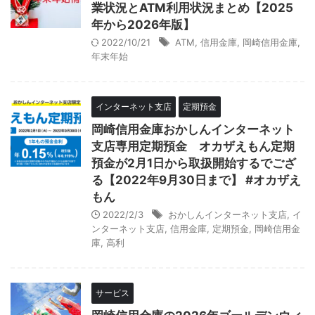
業状況とATM利用状況まとめ【2025
年から2026年版】
2022/10/21
ATM
,
信用金庫
,
岡崎信用金庫
,
年末年始
インターネット支店
定期預金
岡崎信用金庫おかしんインターネット
支店専用定期預金 オカザえもん定期
預金が2月1日から取扱開始するでござ
る【2022年9月30日まで】 #オカザえ
もん
2022/2/3
おかしんインターネット支店
,
イ
ンターネット支店
,
信用金庫
,
定期預金
,
岡崎信用金
庫
,
高利
サービス