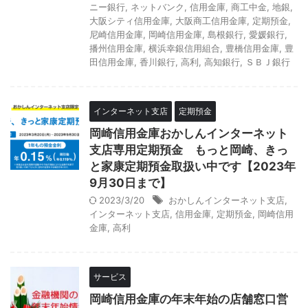
ニー銀行
,
ネットバンク
,
信用金庫
,
商工中金
,
地銀
,
大阪シティ信用金庫
,
大阪商工信用金庫
,
定期預金
,
尼崎信用金庫
,
岡崎信用金庫
,
島根銀行
,
愛媛銀行
,
播州信用金庫
,
横浜幸銀信用組合
,
豊橋信用金庫
,
豊
田信用金庫
,
香川銀行
,
高利
,
高知銀行
,
ＳＢＪ銀行
インターネット支店
定期預金
岡崎信用金庫おかしんインターネット
支店専用定期預金 もっと岡崎、きっ
と家康定期預金取扱い中です【2023年
9月30日まで】
2023/3/20
おかしんインターネット支店
,
インターネット支店
,
信用金庫
,
定期預金
,
岡崎信用
金庫
,
高利
サービス
岡崎信用金庫の年末年始の店舗窓口営