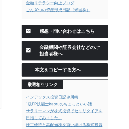
金融リテラシー向上ブログ
ごんぎつの資産形成日記（米国株）
感想・問い合わせはこちら
金融機関や証券会社などのご
担当者様へ
本文をコピーする方へ
厳選相互リンク
インデックス投資日記＠川崎
1級FP技能士kaoruのちょっといい話
サラリーマンが株式投資でセミリタイアを
目指してみました。
株主優待と高配当株を買い続ける株式投資