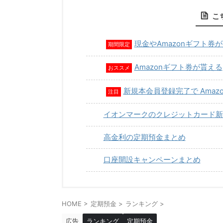
こ
現金やAmazonギフト券
期間限定
Amazonギフト券が貰える
おススメ
新規本会員登録完了で Amaz
注目
イオンマークのクレジットカード新
高金利の定期預金まとめ
口座開設キャンペーンまとめ
HOME
>
定期預金
>
ランキング
>
広告
ランキング
定期預金