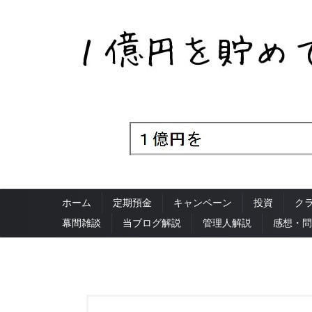
ホーム
定期預金
キャンペーン
投資
ク
幕間雑談
当ブログ解説
管理人解説
感想・問