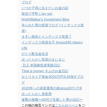
ブログ
いつか子供に伝えたいお金の話
投信で手堅くlay-up!
NightWalker's Investment Blog
吊られた男の投資ブログ (インデックス投
資)
ますい画伯とインデックス投資？
インデックス投資女子 Around40 Happy
Life
ひとり配当金生活
ほったらかし投資のまにまに
【L】米国株投資実践日記
Time is money キムのお金日記
セミリタイア資金3000万円を目指すブロ
グ
2020年への資産運用の旅since2011.7.18
ほったらかし資産用
進撃の無職〜40代で失業した男の日記〜
この他の相互リンクは
こちらのページ
をご