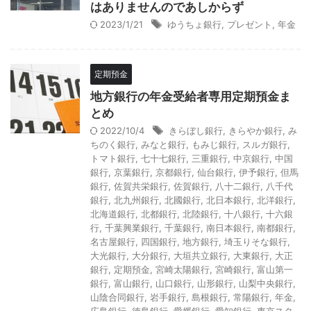
はありませんのであしからず
2023/1/21
ゆうちょ銀行
,
プレゼント
,
年金
定期預金
地方銀行の年金受給者専用定期預金ま
とめ
2022/10/4
きらぼし銀行
,
きらやか銀行
,
み
ちのく銀行
,
みなと銀行
,
もみじ銀行
,
スルガ銀行
,
トマト銀行
,
七十七銀行
,
三重銀行
,
中京銀行
,
中国
銀行
,
京葉銀行
,
京都銀行
,
仙台銀行
,
伊予銀行
,
但馬
銀行
,
佐賀共栄銀行
,
佐賀銀行
,
八十二銀行
,
八千代
銀行
,
北九州銀行
,
北國銀行
,
北日本銀行
,
北洋銀行
,
北海道銀行
,
北都銀行
,
北陸銀行
,
十八銀行
,
十六銀
行
,
千葉興業銀行
,
千葉銀行
,
南日本銀行
,
南都銀行
,
名古屋銀行
,
四国銀行
,
地方銀行
,
埼玉りそな銀行
,
大光銀行
,
大分銀行
,
大垣共立銀行
,
大東銀行
,
大正
銀行
,
定期預金
,
宮崎太陽銀行
,
宮崎銀行
,
富山第一
銀行
,
富山銀行
,
山口銀行
,
山形銀行
,
山梨中央銀行
,
山陰合同銀行
,
岩手銀行
,
島根銀行
,
常陽銀行
,
年金
,