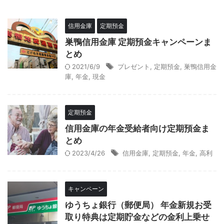
信用金庫
定期預金
巣鴨信用金庫 定期預金キャンペーンま
とめ
2021/6/9
プレゼント
,
定期預金
,
巣鴨信用金
庫
,
年金
,
現金
定期預金
信用金庫の年金受給者向け定期預金ま
とめ
2023/4/26
信用金庫
,
定期預金
,
年金
,
高利
キャンペーン
ゆうちょ銀行（郵便局） 年金新規お受
取り特典は定期貯金などの金利上乗せ