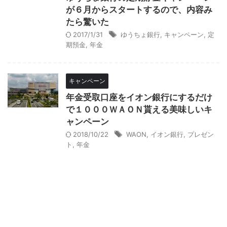
が６月からスタートするので、内容み
たら驚いた
2017/1/31
ゆうちょ銀行
,
キャンペーン
,
定
期預金
,
年金
キャンペーン
年金受取口座をイオン銀行にするだけ
で１０００ＷＡＯＮ貰える美味しいキ
ャンペーン
2018/10/22
WAON
,
イオン銀行
,
プレゼン
ト
,
年金