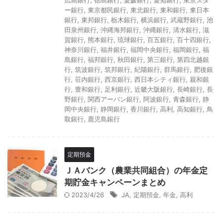
広島銀行
,
徳島銀行
,
愛媛銀行
,
愛知銀行
,
東京スタ
ー銀行
,
東京都民銀行
,
東北銀行
,
東和銀行
,
東日本
銀行
,
東邦銀行
,
栃木銀行
,
横浜銀行
,
武蔵野銀行
,
池
田泉州銀行
,
沖縄海邦銀行
,
沖縄銀行
,
清水銀行
,
滋
賀銀行
,
熊本銀行
,
琉球銀行
,
百五銀行
,
百十四銀行
,
神奈川銀行
,
福井銀行
,
福岡中央銀行
,
福岡銀行
,
福
島銀行
,
福邦銀行
,
秋田銀行
,
第三銀行
,
第四北越銀
行
,
筑波銀行
,
筑邦銀行
,
紀陽銀行
,
群馬銀行
,
肥後銀
行
,
荘内銀行
,
西京銀行
,
西日本シティ銀行
,
親和銀
行
,
豊和銀行
,
足利銀行
,
近畿大阪銀行
,
長崎銀行
,
長
野銀行
,
関西アーバン銀行
,
阿波銀行
,
青森銀行
,
静
岡中央銀行
,
静岡銀行
,
香川銀行
,
高利
,
高知銀行
,
鳥
取銀行
,
鹿児島銀行
定期預金
ＪＡバンク（農業共同組合）の年金定
期貯金キャンペーンまとめ
2023/4/26
JA
,
定期預金
,
年金
,
高利