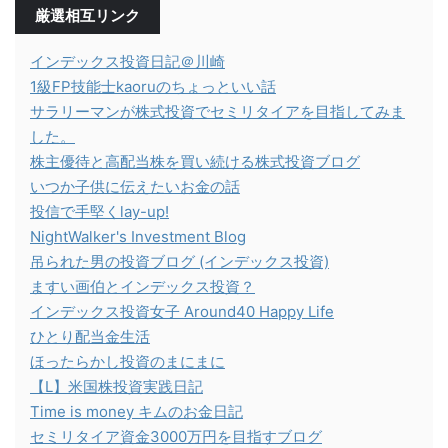
厳選相互リンク
インデックス投資日記＠川崎
1級FP技能士kaoruのちょっといい話
サラリーマンが株式投資でセミリタイアを目指してみま
した。
株主優待と高配当株を買い続ける株式投資ブログ
いつか子供に伝えたいお金の話
投信で手堅くlay-up!
NightWalker's Investment Blog
吊られた男の投資ブログ (インデックス投資)
ますい画伯とインデックス投資？
インデックス投資女子 Around40 Happy Life
ひとり配当金生活
ほったらかし投資のまにまに
【L】米国株投資実践日記
Time is money キムのお金日記
セミリタイア資金3000万円を目指すブログ