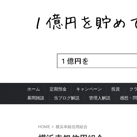
ホーム
定期預金
キャンペーン
投資
ク
幕間雑談
当ブログ解説
管理人解説
感想・問
HOME
>
横浜幸銀信用組合