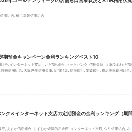
026年ゴールデンウィークの店舗窓口営業状況とATM利用状況
信用組合
,
横浜幸銀信用組合
の定期預金キャンペーン金利ランキングベスト10
用組合
,
インターネット支店
,
ウリ信用組合
,
ネットバンク
,
信用金庫
,
兵庫ひまわり信
阪協栄信用組合
,
大阪厚生信用金庫
,
定期預金
,
島根銀行
,
愛媛銀行
,
横浜幸銀信用組合
,
トバンク＆インターネット支店の定期預金の金利ランキング（期
銀行
,
あすか信用組合
,
しずおか焼津信用金庫
,
インターネット支店
,
ウリ信用組合
,
ネ