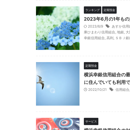
ランキング
定期預金
2023年6月の1年
2023/6/9
あすか信用
庫ひまわり信用組合
,
地銀
,
大
幸銀信用組合
,
高利
,
ＳＢＪ銀
定期預金
横浜幸銀信用組合の最
に住んでいても利用
2022/10/21
信用組合
サービス