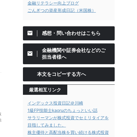
金融リテラシー向上ブログ
ごんぎつの資産形成日記（米国株）
感想・問い合わせはこちら
金融機関や証券会社などのご
担当者様へ
本文をコピーする方へ
厳選相互リンク
インデックス投資日記＠川崎
1級FP技能士kaoruのちょっといい話
阪
サラリーマンが株式投資でセミリタイアを
信
目指してみました。
株主優待と高配当株を買い続ける株式投資