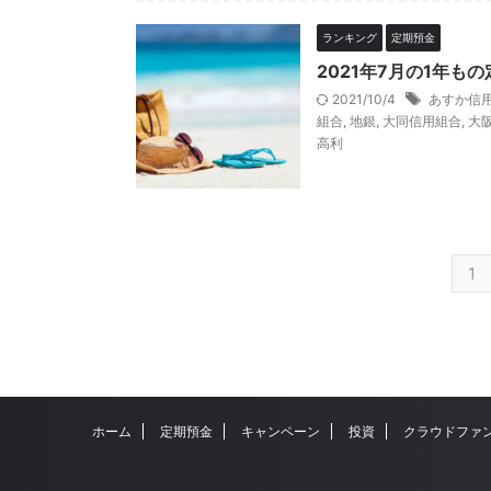
ランキング
定期預金
2021年7月の1年も
2021/10/4
あすか信
組合
,
地銀
,
大同信用組合
,
大
高利
1
ホーム
定期預金
キャンペーン
投資
クラウドファ