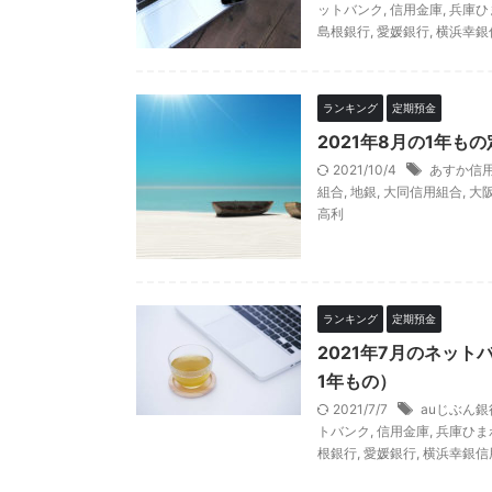
ットバンク
,
信用金庫
,
兵庫ひ
島根銀行
,
愛媛銀行
,
横浜幸銀
ランキング
定期預金
2021年8月の1年も
2021/10/4
あすか信
組合
,
地銀
,
大同信用組合
,
大
高利
ランキング
定期預金
2021年7月のネッ
1年もの）
2021/7/7
auじぶん銀
トバンク
,
信用金庫
,
兵庫ひま
根銀行
,
愛媛銀行
,
横浜幸銀信