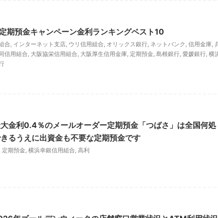
もの定期預金キャンペーン金利ランキングベスト10
組合
,
インターネット支店
,
ウリ信用組合
,
オリックス銀行
,
ネットバンク
,
信用金庫
,
同信用組合
,
大阪協栄信用組合
,
大阪厚生信用金庫
,
定期預金
,
島根銀行
,
愛媛銀行
,
横
行
大金利0.4％のメールオーダー定期預金「つばさ」は全国何処
できるうえに出資金も不要な定期預金です
,
定期預金
,
横浜幸銀信用組合
,
高利