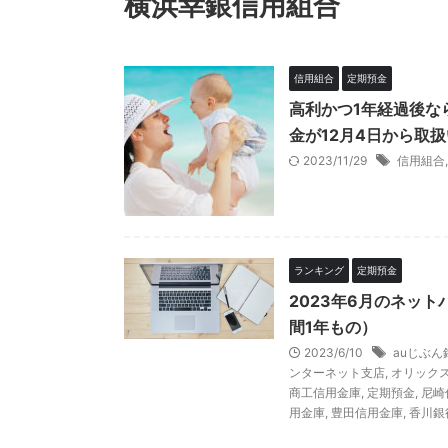
横浜幸銀信用組合
信用組合
定期預金
高利かつ1年経過後な
金が12月4日から取扱
2023/11/29
信用組合
ランキング
定期預金
2023年6月のネッ
間1年もの）
2023/6/10
auじぶん
ンターネット支店
,
オリック
商工信用金庫
,
定期預金
,
尼崎
用金庫
,
豊田信用金庫
,
香川銀