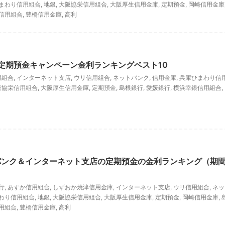
まわり信用組合
,
地銀
,
大阪協栄信用組合
,
大阪厚生信用金庫
,
定期預金
,
岡崎信用金庫
信用組合
,
豊橋信用金庫
,
高利
の定期預金キャンペーン金利ランキングベスト10
用組合
,
インターネット支店
,
ウリ信用組合
,
ネットバンク
,
信用金庫
,
兵庫ひまわり信
阪協栄信用組合
,
大阪厚生信用金庫
,
定期預金
,
島根銀行
,
愛媛銀行
,
横浜幸銀信用組合
,
トバンク＆インターネット支店の定期預金の金利ランキング（期
行
,
あすか信用組合
,
しずおか焼津信用金庫
,
インターネット支店
,
ウリ信用組合
,
ネッ
わり信用組合
,
地銀
,
大阪協栄信用組合
,
大阪厚生信用金庫
,
定期預金
,
岡崎信用金庫
,
用組合
,
豊橋信用金庫
,
高利