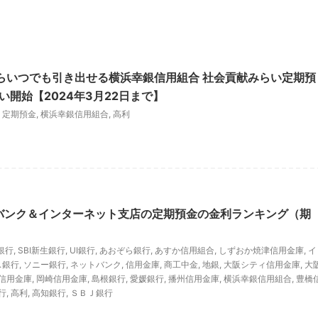
らいつでも引き出せる横浜幸銀信用組合 社会貢献みらい定期預
い開始【2024年3月22日まで】
,
定期預金
,
横浜幸銀信用組合
,
高利
トバンク＆インターネット支店の定期預金の金利ランキング（期
銀行
,
SBI新生銀行
,
UI銀行
,
あおぞら銀行
,
あすか信用組合
,
しずおか焼津信用金庫
,
イ
ス銀行
,
ソニー銀行
,
ネットバンク
,
信用金庫
,
商工中金
,
地銀
,
大阪シティ信用金庫
,
大
信用金庫
,
岡崎信用金庫
,
島根銀行
,
愛媛銀行
,
播州信用金庫
,
横浜幸銀信用組合
,
豊橋
行
,
高利
,
高知銀行
,
ＳＢＪ銀行