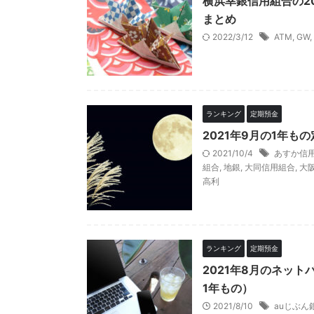
横浜幸銀信用組合の2
まとめ
2022/3/12
ATM
,
GW
,
ランキング
定期預金
2021年9月の1年も
2021/10/4
あすか信
組合
,
地銀
,
大同信用組合
,
大
高利
ランキング
定期預金
2021年8月のネッ
1年もの）
2021/8/10
auじぶん