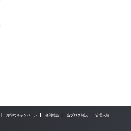
用
お得なキャンペーン
幕間雑談
当ブログ解説
管理人解