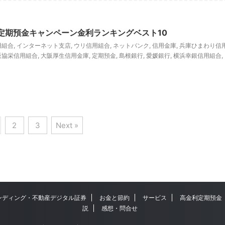
の定期預金キャンペーン金利ランキングベスト10
用組合
,
インターネット支店
,
ウリ信用組合
,
ネットバンク
,
信用金庫
,
兵庫ひまわり信
阪協栄信用組合
,
大阪厚生信用金庫
,
定期預金
,
島根銀行
,
愛媛銀行
,
横浜幸銀信用組合
,
2
3
Next »
ンディング・不動産デジタル証券
お金と節約
サービス
高金利定期預金
説
感想・問合せ