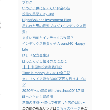
ブログ
いつか子供に伝えたいお金の話
投信で手堅くlay-up!
NightWalker's Investment Blog
兵
吊られた男の投資ブログ (インデックス投
浜
資)
ますい画伯とインデックス投資？
インデックス投資女子 Around40 Happy
Life
ひとり配当金生活
ほったらかし投資のまにまに
【L】米国株投資実践日記
Time is money キムのお金日記
セミリタイア資金3000万円を目指すブロ
グ
2020年への資産運用の旅since2011.7.18
ほったらかし資産用
進撃の無職〜40代で失業した男の日記〜
この他の相互リンクは
こちらのページ
をご