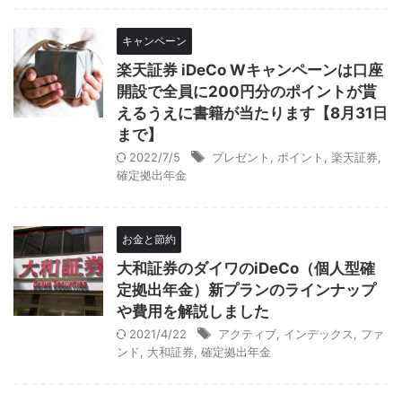
キャンペーン
楽天証券 iDeCo Wキャンペーンは口座
開設で全員に200円分のポイントが貰
えるうえに書籍が当たります【8月31日
まで】
2022/7/5
プレゼント
,
ポイント
,
楽天証券
,
確定拠出年金
お金と節約
大和証券のダイワのiDeCo（個人型確
定拠出年金）新プランのラインナップ
や費用を解説しました
2021/4/22
アクティブ
,
インデックス
,
ファ
ンド
,
大和証券
,
確定拠出年金