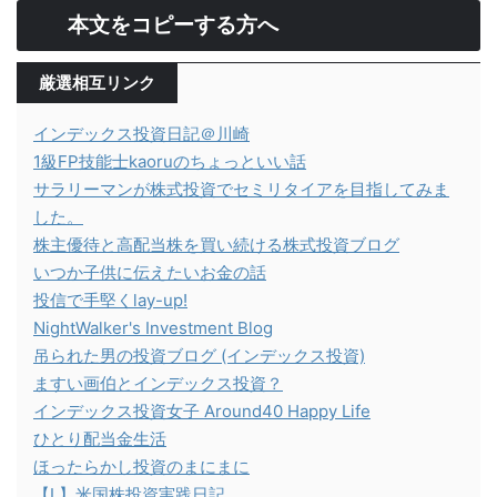
本文をコピーする方へ
厳選相互リンク
インデックス投資日記＠川崎
1級FP技能士kaoruのちょっといい話
サラリーマンが株式投資でセミリタイアを目指してみま
した。
株主優待と高配当株を買い続ける株式投資ブログ
いつか子供に伝えたいお金の話
投信で手堅くlay-up!
NightWalker's Investment Blog
吊られた男の投資ブログ (インデックス投資)
ますい画伯とインデックス投資？
インデックス投資女子 Around40 Happy Life
ひとり配当金生活
ほったらかし投資のまにまに
【L】米国株投資実践日記