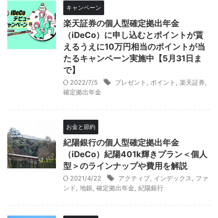
キャンペーン
楽天証券の個人型確定拠出年金
（iDeCo）に申し込むとポイントが貰
えるうえに10万円相当のポイントが当
たるキャンペーン実施中【5月31日ま
で】
2022/7/5
プレゼント
,
ポイント
,
楽天証券
,
確定拠出年金
お金と節約
紀陽銀行の個人型確定拠出年金
（iDeCo）紀陽401k輝きプラン＜個人
型＞のラインナップや費用を解説
2021/4/22
アクティブ
,
インデックス
,
ファ
ンド
,
地銀
,
確定拠出年金
,
紀陽銀行