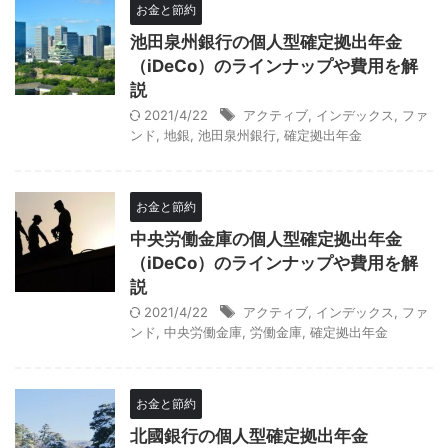
お金と節約
池田泉州銀行の個人型確定拠出年金
（iDeCo）のラインナップや費用を解
説
2021/4/22
アクティブ
,
インデックス
,
ファ
ンド
,
地銀
,
池田泉州銀行
,
確定拠出年金
お金と節約
中央労働金庫の個人型確定拠出年金
（iDeCo）のラインナップや費用を解
説
2021/4/22
アクティブ
,
インデックス
,
ファ
ンド
,
中央労働金庫
,
労働金庫
,
確定拠出年金
お金と節約
北國銀行の個人型確定拠出年金