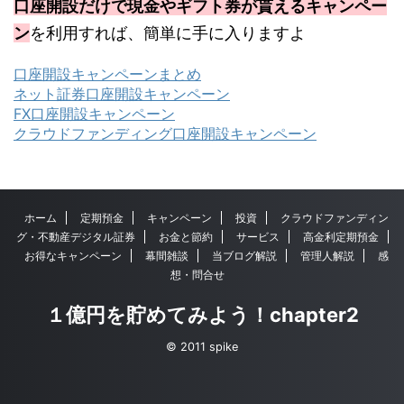
口座開設だけで現金やギフト券が貰えるキャンペー
ン
を利用すれば、簡単に手に入りますよ
口座開設キャンペーンまとめ
ネット証券口座開設キャンペーン
FX口座開設キャンペーン
クラウドファンディング口座開設キャンペーン
ホーム
定期預金
キャンペーン
投資
クラウドファンディン
グ・不動産デジタル証券
お金と節約
サービス
高金利定期預金
お得なキャンペーン
幕間雑談
当ブログ解説
管理人解説
感
想・問合せ
１億円を貯めてみよう！chapter2
© 2011 spike