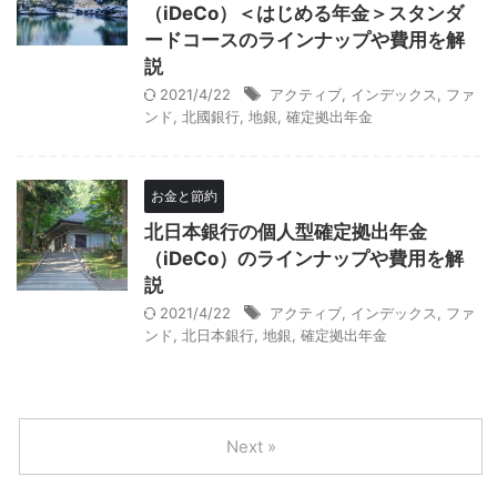
（iDeCo）＜はじめる年金＞スタンダ
ードコースのラインナップや費用を解
説
2021/4/22
アクティブ
,
インデックス
,
ファ
ンド
,
北國銀行
,
地銀
,
確定拠出年金
お金と節約
北日本銀行の個人型確定拠出年金
（iDeCo）のラインナップや費用を解
説
2021/4/22
アクティブ
,
インデックス
,
ファ
ンド
,
北日本銀行
,
地銀
,
確定拠出年金
Next »