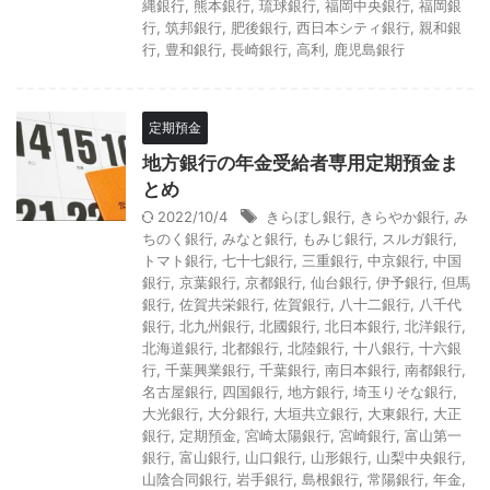
縄銀行
,
熊本銀行
,
琉球銀行
,
福岡中央銀行
,
福岡銀
行
,
筑邦銀行
,
肥後銀行
,
西日本シティ銀行
,
親和銀
行
,
豊和銀行
,
長崎銀行
,
高利
,
鹿児島銀行
定期預金
地方銀行の年金受給者専用定期預金ま
とめ
2022/10/4
きらぼし銀行
,
きらやか銀行
,
み
ちのく銀行
,
みなと銀行
,
もみじ銀行
,
スルガ銀行
,
トマト銀行
,
七十七銀行
,
三重銀行
,
中京銀行
,
中国
銀行
,
京葉銀行
,
京都銀行
,
仙台銀行
,
伊予銀行
,
但馬
銀行
,
佐賀共栄銀行
,
佐賀銀行
,
八十二銀行
,
八千代
銀行
,
北九州銀行
,
北國銀行
,
北日本銀行
,
北洋銀行
,
北海道銀行
,
北都銀行
,
北陸銀行
,
十八銀行
,
十六銀
行
,
千葉興業銀行
,
千葉銀行
,
南日本銀行
,
南都銀行
,
名古屋銀行
,
四国銀行
,
地方銀行
,
埼玉りそな銀行
,
大光銀行
,
大分銀行
,
大垣共立銀行
,
大東銀行
,
大正
銀行
,
定期預金
,
宮崎太陽銀行
,
宮崎銀行
,
富山第一
銀行
,
富山銀行
,
山口銀行
,
山形銀行
,
山梨中央銀行
,
山陰合同銀行
,
岩手銀行
,
島根銀行
,
常陽銀行
,
年金
,