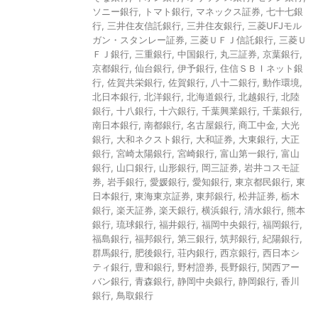
ソニー銀行
,
トマト銀行
,
マネックス証券
,
七十七銀
行
,
三井住友信託銀行
,
三井住友銀行
,
三菱UFJモル
ガン・スタンレー証券
,
三菱ＵＦＪ信託銀行
,
三菱Ｕ
ＦＪ銀行
,
三重銀行
,
中国銀行
,
丸三証券
,
京葉銀行
,
京都銀行
,
仙台銀行
,
伊予銀行
,
住信ＳＢＩネット銀
行
,
佐賀共栄銀行
,
佐賀銀行
,
八十二銀行
,
動作環境
,
北日本銀行
,
北洋銀行
,
北海道銀行
,
北越銀行
,
北陸
銀行
,
十八銀行
,
十六銀行
,
千葉興業銀行
,
千葉銀行
,
南日本銀行
,
南都銀行
,
名古屋銀行
,
商工中金
,
大光
銀行
,
大和ネクスト銀行
,
大和証券
,
大東銀行
,
大正
銀行
,
宮崎太陽銀行
,
宮崎銀行
,
富山第一銀行
,
富山
銀行
,
山口銀行
,
山形銀行
,
岡三証券
,
岩井コスモ証
券
,
岩手銀行
,
愛媛銀行
,
愛知銀行
,
東京都民銀行
,
東
日本銀行
,
東海東京証券
,
東邦銀行
,
松井証券
,
栃木
銀行
,
楽天証券
,
楽天銀行
,
横浜銀行
,
清水銀行
,
熊本
銀行
,
琉球銀行
,
福井銀行
,
福岡中央銀行
,
福岡銀行
,
福島銀行
,
福邦銀行
,
第三銀行
,
筑邦銀行
,
紀陽銀行
,
群馬銀行
,
肥後銀行
,
荘内銀行
,
西京銀行
,
西日本シ
ティ銀行
,
豊和銀行
,
野村證券
,
長野銀行
,
関西アー
バン銀行
,
青森銀行
,
静岡中央銀行
,
静岡銀行
,
香川
銀行
,
鳥取銀行