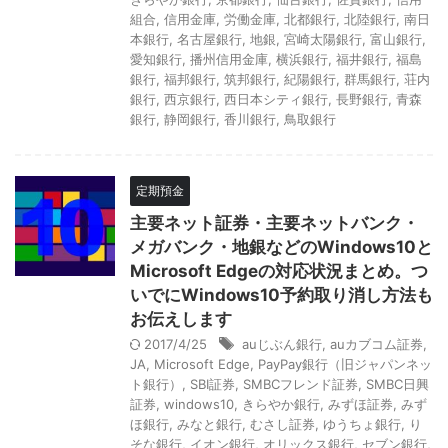
組合
,
信用金庫
,
労働金庫
,
北都銀行
,
北陸銀行
,
南日
本銀行
,
名古屋銀行
,
地銀
,
宮崎太陽銀行
,
富山銀行
,
愛知銀行
,
播州信用金庫
,
横浜銀行
,
福井銀行
,
福島
銀行
,
福邦銀行
,
筑邦銀行
,
紀陽銀行
,
群馬銀行
,
荘内
銀行
,
西京銀行
,
西日本シティ銀行
,
長野銀行
,
青森
銀行
,
静岡銀行
,
香川銀行
,
鳥取銀行
定期預金
主要ネット証券・主要ネットバンク・
メガバンク・地銀などのWindows10と
Microsoft Edgeの対応状況まとめ。つ
いでにWindows10予約取り消し方法も
お伝えします
2017/4/25
auじぶん銀行
,
auカブコム証券
,
JA
,
Microsoft Edge
,
PayPay銀行（旧ジャパンネッ
ト銀行）
,
SBI証券
,
SMBCフレンド証券
,
SMBC日興
証券
,
windows10
,
きらやか銀行
,
みずほ証券
,
みず
ほ銀行
,
みなと銀行
,
むさし証券
,
ゆうちょ銀行
,
り
そな銀行
,
イオン銀行
,
オリックス銀行
,
セブン銀行
,