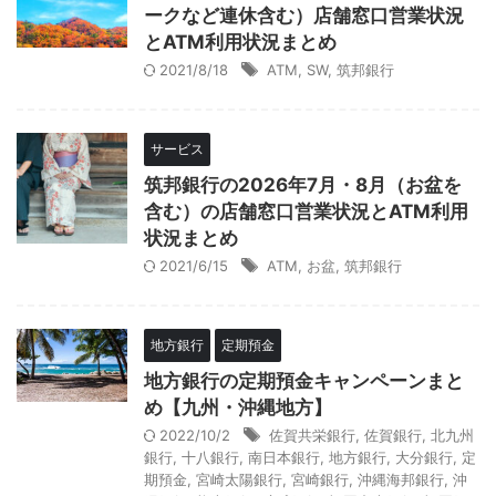
ークなど連休含む）店舗窓口営業状況
とATM利用状況まとめ
2021/8/18
ATM
,
SW
,
筑邦銀行
サービス
筑邦銀行の2026年7月・8月（お盆を
含む）の店舗窓口営業状況とATM利用
状況まとめ
2021/6/15
ATM
,
お盆
,
筑邦銀行
地方銀行
定期預金
地方銀行の定期預金キャンペーンまと
め【九州・沖縄地方】
2022/10/2
佐賀共栄銀行
,
佐賀銀行
,
北九州
銀行
,
十八銀行
,
南日本銀行
,
地方銀行
,
大分銀行
,
定
期預金
,
宮崎太陽銀行
,
宮崎銀行
,
沖縄海邦銀行
,
沖