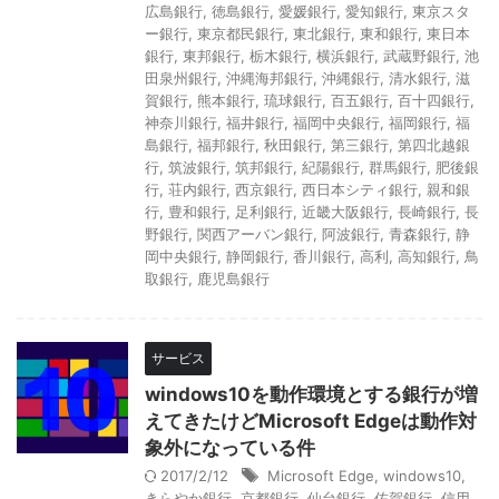
広島銀行
,
徳島銀行
,
愛媛銀行
,
愛知銀行
,
東京スタ
ー銀行
,
東京都民銀行
,
東北銀行
,
東和銀行
,
東日本
銀行
,
東邦銀行
,
栃木銀行
,
横浜銀行
,
武蔵野銀行
,
池
田泉州銀行
,
沖縄海邦銀行
,
沖縄銀行
,
清水銀行
,
滋
賀銀行
,
熊本銀行
,
琉球銀行
,
百五銀行
,
百十四銀行
,
神奈川銀行
,
福井銀行
,
福岡中央銀行
,
福岡銀行
,
福
島銀行
,
福邦銀行
,
秋田銀行
,
第三銀行
,
第四北越銀
行
,
筑波銀行
,
筑邦銀行
,
紀陽銀行
,
群馬銀行
,
肥後銀
行
,
荘内銀行
,
西京銀行
,
西日本シティ銀行
,
親和銀
行
,
豊和銀行
,
足利銀行
,
近畿大阪銀行
,
長崎銀行
,
長
野銀行
,
関西アーバン銀行
,
阿波銀行
,
青森銀行
,
静
岡中央銀行
,
静岡銀行
,
香川銀行
,
高利
,
高知銀行
,
鳥
取銀行
,
鹿児島銀行
サービス
windows10を動作環境とする銀行が増
えてきたけどMicrosoft Edgeは動作対
象外になっている件
2017/2/12
Microsoft Edge
,
windows10
,
きらやか銀行
,
京都銀行
,
仙台銀行
,
佐賀銀行
,
信用