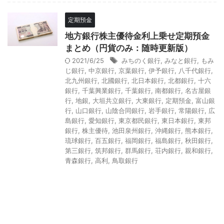
定期預金
地方銀行株主優待金利上乗せ定期預金
まとめ（円貨のみ：随時更新版）
2021/6/25
みちのく銀行
,
みなと銀行
,
もみ
じ銀行
,
中京銀行
,
京葉銀行
,
伊予銀行
,
八千代銀行
,
北九州銀行
,
北國銀行
,
北日本銀行
,
北都銀行
,
十六
銀行
,
千葉興業銀行
,
千葉銀行
,
南都銀行
,
名古屋銀
行
,
地銀
,
大垣共立銀行
,
大東銀行
,
定期預金
,
富山銀
行
,
山口銀行
,
山陰合同銀行
,
岩手銀行
,
常陽銀行
,
広
島銀行
,
愛知銀行
,
東京都民銀行
,
東日本銀行
,
東邦
銀行
,
株主優待
,
池田泉州銀行
,
沖縄銀行
,
熊本銀行
,
琉球銀行
,
百五銀行
,
福岡銀行
,
福島銀行
,
秋田銀行
,
第三銀行
,
筑邦銀行
,
群馬銀行
,
荘内銀行
,
親和銀行
,
青森銀行
,
高利
,
鳥取銀行