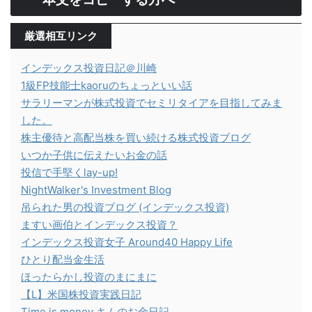
厳選相互リンク
インデックス投資日記＠川崎
1級FP技能士kaoruのちょっといい話
サラリーマンが株式投資でセミリタイアを目指してみま
した。
株主優待と高配当株を買い続ける株式投資ブログ
いつか子供に伝えたいお金の話
投信で手堅くlay-up!
NightWalker's Investment Blog
吊られた男の投資ブログ (インデックス投資)
ますい画伯とインデックス投資？
インデックス投資女子 Around40 Happy Life
ひとり配当金生活
ほったらかし投資のまにまに
【L】米国株投資実践日記
Time is money キムのお金日記