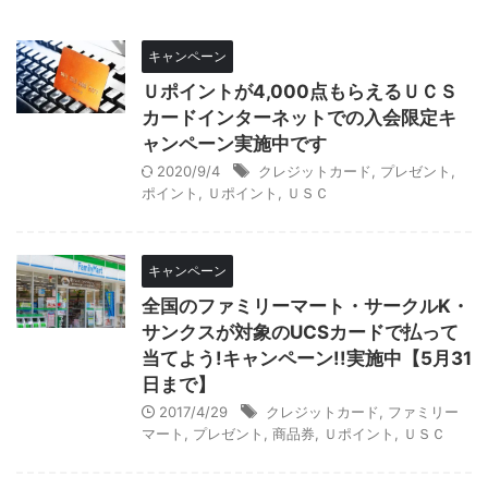
キャンペーン
Ｕポイントが4,000点もらえるＵＣＳ
カードインターネットでの入会限定キ
ャンペーン実施中です
2020/9/4
クレジットカード
,
プレゼント
,
ポイント
,
Ｕポイント
,
ＵＳＣ
キャンペーン
全国のファミリーマート・サークルK・
サンクスが対象のUCSカードで払って
当てよう!キャンペーン!!実施中【5月31
日まで】
2017/4/29
クレジットカード
,
ファミリー
マート
,
プレゼント
,
商品券
,
Ｕポイント
,
ＵＳＣ