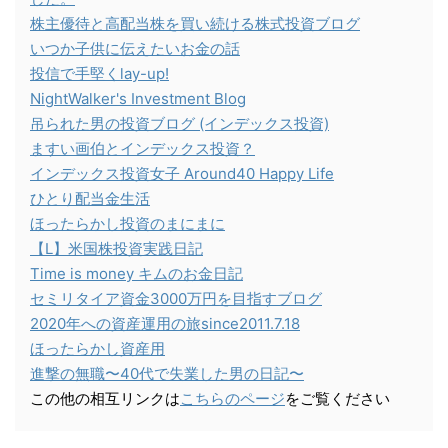
株主優待と高配当株を買い続ける株式投資ブログ
いつか子供に伝えたいお金の話
投信で手堅くlay-up!
NightWalker's Investment Blog
吊られた男の投資ブログ (インデックス投資)
ますい画伯とインデックス投資？
インデックス投資女子 Around40 Happy Life
ひとり配当金生活
ほったらかし投資のまにまに
【L】米国株投資実践日記
Time is money キムのお金日記
セミリタイア資金3000万円を目指すブログ
2020年への資産運用の旅since2011.7.18
ほったらかし資産用
進撃の無職〜40代で失業した男の日記〜
この他の相互リンクは
こちらのページ
をご覧ください