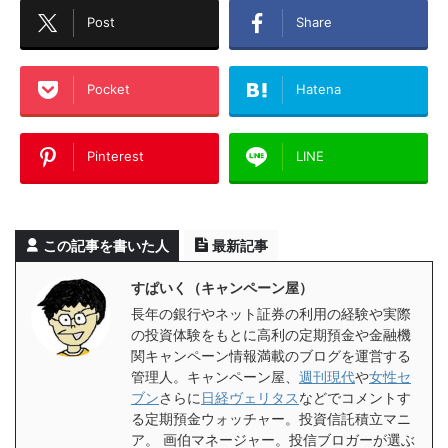
Post
Share
Pocket
Hatena
Pinterest
LINE
この記事を書いた人
最新記事
すぱいく（キャンペーン屋）
長年の銀行やネット証券の利用の経験や実際
の投資体験をもとに高利の定期預金や金融機
関キャンペーン情報満載のブログを運営する
管理人。キャンペーン屋、
週刊現代
や
女性セ
ブン
さらに
日経ヴェリタス
などでコメントす
る定期預金ウォッチャー。投資信託積立マニ
ア。 画伯マネージャー。投信ブロガーが選ぶ