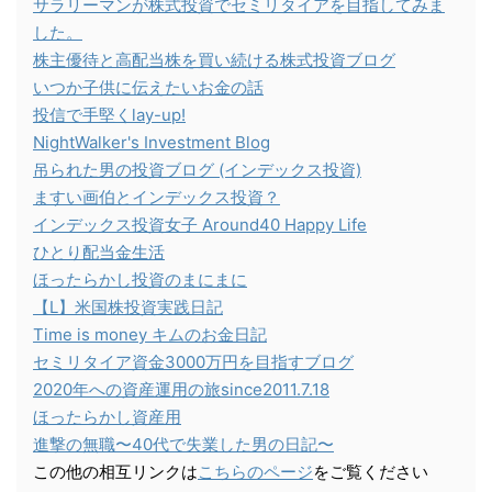
サラリーマンが株式投資でセミリタイアを目指してみま
した。
株主優待と高配当株を買い続ける株式投資ブログ
いつか子供に伝えたいお金の話
投信で手堅くlay-up!
NightWalker's Investment Blog
吊られた男の投資ブログ (インデックス投資)
ますい画伯とインデックス投資？
インデックス投資女子 Around40 Happy Life
ひとり配当金生活
ほったらかし投資のまにまに
【L】米国株投資実践日記
Time is money キムのお金日記
セミリタイア資金3000万円を目指すブログ
2020年への資産運用の旅since2011.7.18
ほったらかし資産用
進撃の無職〜40代で失業した男の日記〜
この他の相互リンクは
こちらのページ
をご覧ください