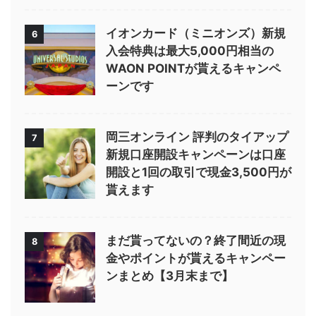
イオンカード（ミニオンズ）新規
6
入会特典は最大5,000円相当の
WAON POINTが貰えるキャンペ
ーンです
岡三オンライン 評判のタイアップ
7
新規口座開設キャンペーンは口座
開設と1回の取引で現金3,500円が
貰えます
まだ貰ってないの？終了間近の現
8
金やポイントが貰えるキャンペー
ンまとめ【3月末まで】