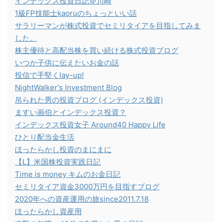
インデックス投資日記＠川崎
1級FP技能士kaoruのちょっといい話
サラリーマンが株式投資でセミリタイアを目指してみま
した。
株主優待と高配当株を買い続ける株式投資ブログ
いつか子供に伝えたいお金の話
投信で手堅くlay-up!
NightWalker's Investment Blog
吊られた男の投資ブログ (インデックス投資)
ますい画伯とインデックス投資？
インデックス投資女子 Around40 Happy Life
ひとり配当金生活
ほったらかし投資のまにまに
【L】米国株投資実践日記
Time is money キムのお金日記
セミリタイア資金3000万円を目指すブログ
2020年への資産運用の旅since2011.7.18
ほったらかし資産用