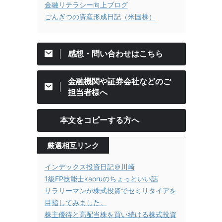
金融リテラシー向上ブログ
ごんぎつの資産形成日記（米国株）
感想・問い合わせはこちら
金融機関や証券会社などのご
担当者様へ
本文をコピーする方へ
厳選相互リンク
インデックス投資日記＠川崎
1級FP技能士kaoruのちょっといい話
サラリーマンが株式投資でセミリタイアを
目指してみました。
株主優待と高配当株を買い続ける株式投資