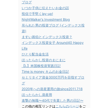
ブログ
いつか子供に伝えたいお金の話
投信で手堅くlay-up!
NightWalker's Investment Blog
吊られた男の投資ブログ (インデックス投
資)
ますい画伯とインデックス投資？
インデックス投資女子 Around40 Happy
Life
ひとり配当金生活
ほったらかし投資のまにまに
【L】米国株投資実践日記
Time is money キムのお金日記
セミリタイア資金3000万円を目指すブロ
グ
2020年への資産運用の旅since2011.7.18
ほったらかし資産用
進撃の無職〜40代で失業した男の日記〜
この他の相互リンクは
こちらのページ
をご