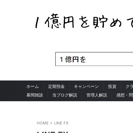
ホーム
定期預金
キャンペーン
投資
ク
幕間雑談
当ブログ解説
管理人解説
感想・問
HOME
>
LINE FX