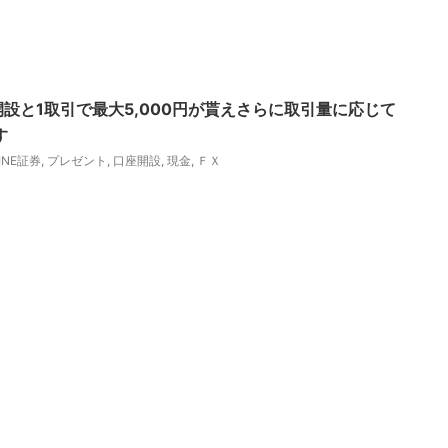
開設と1取引で最大5,000円が貰えさらに取引量に応じて
す
INE証券
,
プレゼント
,
口座開設
,
現金
,
ＦＸ