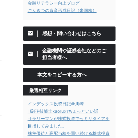
金融リテラシー向上ブログ
ごんぎつの資産形成日記（米国株）
感想・問い合わせはこちら
金融機関や証券会社などのご
担当者様へ
本文をコピーする方へ
厳選相互リンク
インデックス投資日記＠川崎
1級FP技能士kaoruのちょっといい話
サラリーマンが株式投資でセミリタイアを
目指してみました。
株主優待と高配当株を買い続ける株式投資