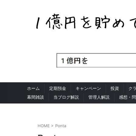
ホーム
定期預金
キャンペーン
投資
ク
幕間雑談
当ブログ解説
管理人解説
感想・問
HOME
>
Ponta