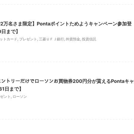
2万名さま限定】Pontaポイントためようキャンペーン参加登
0日まで】
ットカード
,
プレゼント
,
三菱ＵＦＪ銀行
,
外貨預金
,
投資信託
!!!エントリーだけでローソンお買物券200円分が貰えるPontaキャ
31日まで】
ゼント
,
ローソン