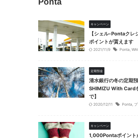
Ponta
キャンペーン
【シェル-Pontaク
ポイントが貰えます
2021/11/9
Ponta
,
WA
定期預金
清水銀行の冬の定期預
SHIMIZU With 
で】
2020/12/11
Ponta
,
プ
キャンペーン
1,000Pontaポ