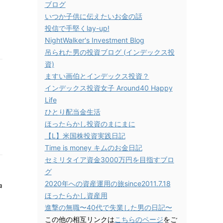
ブログ
いつか子供に伝えたいお金の話
投信で手堅くlay-up!
NightWalker's Investment Blog
吊られた男の投資ブログ (インデックス投
資)
ますい画伯とインデックス投資？
インデックス投資女子 Around40 Happy
Life
ひとり配当金生活
ほったらかし投資のまにまに
【L】米国株投資実践日記
Time is money キムのお金日記
セミリタイア資金3000万円を目指すブロ
グ
2020年への資産運用の旅since2011.7.18
中
ほったらかし資産用
進撃の無職〜40代で失業した男の日記〜
この他の相互リンクは
こちらのページ
をご