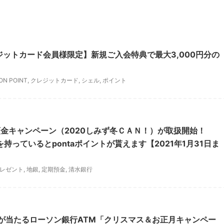
レジットカード会員様限定】新規ご入会特典で最大3,000円分の
ON POINT
,
クレジットカード
,
シェル
,
ポイント
金キャンペーン（2020しみず冬ＣＡＮ！）が取扱開始！
Cardを持っているとpontaポイントが貰えます【2021年1月31日ま
レゼント
,
地銀
,
定期預金
,
清水銀行
イントが当たるローソン銀行ATM「クリスマス＆お正月キャンペー