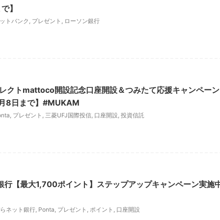
まで】
ットバンク
,
プレゼント
,
ローソン銀行
レクトmattoco開設記念口座開設＆つみたて応援キャンペーン
月8日まで】#MUKAM
nta
,
プレゼント
,
三菱UFJ国際投信
,
口座開設
,
投資信託
銀行【最大1,700ポイント】ステップアップキャンペーン実施
ぞらネット銀行
,
Ponta
,
プレゼント
,
ポイント
,
口座開設