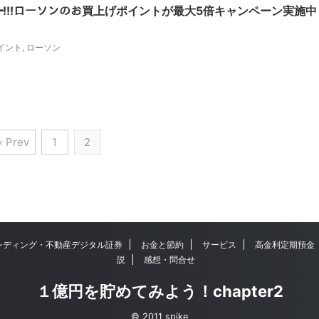
━━━!!!ローソンのお買上げポイントが最大5倍キャンペーン実施中
イント
,
ローソン
« Prev
1
2
ンディング・不動産デジタル証券
お金と節約
サービス
高金利定期預金
説
感想・問合せ
１億円を貯めてみよう！chapter2
© 2011 spike