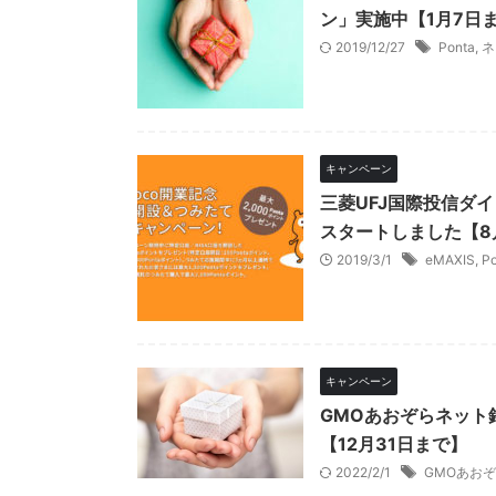
ン」実施中【1月7日
2019/12/27
Ponta
,
ネ
キャンペーン
三菱UFJ国際投信ダイ
スタートしました【8
2019/3/1
eMAXIS
,
Po
キャンペーン
GMOあおぞらネット
【12月31日まで】
2022/2/1
GMOあお