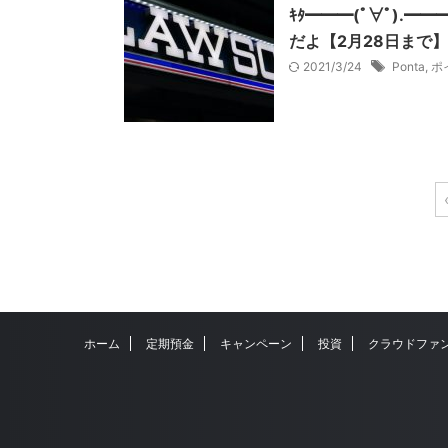
ｷﾀ━━━(ﾟ∀ﾟ).
だよ【2月28日まで】
2021/3/24
Ponta
,
ポ
ホーム
定期預金
キャンペーン
投資
クラウドファ