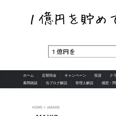
ホーム
定期預金
キャンペーン
投資
ク
幕間雑談
当ブログ解説
管理人解説
感想・問
HOME
>
eMAXIS