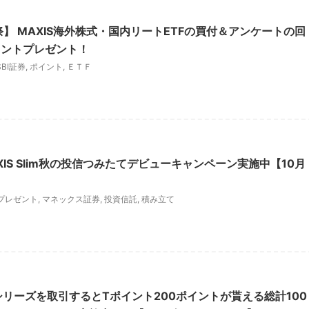
祭】 MAXIS海外株式・国内リートETFの買付＆アンケートの回
イントプレゼント！
SBI証券
,
ポイント
,
ＥＴＦ
XIS Slim秋の投信つみたてデビューキャンペーン実施中【10月
プレゼント
,
マネックス証券
,
投資信託
,
積み立て
ETFシリーズを取引するとTポイント200ポイントが貰える総計100