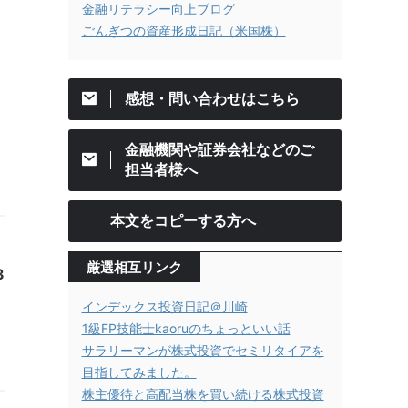
金融リテラシー向上ブログ
ごんぎつの資産形成日記（米国株）
感想・問い合わせはこちら
金融機関や証券会社などのご
担当者様へ
本文をコピーする方へ
厳選相互リンク
3
インデックス投資日記＠川崎
1級FP技能士kaoruのちょっといい話
サラリーマンが株式投資でセミリタイアを
目指してみました。
株主優待と高配当株を買い続ける株式投資