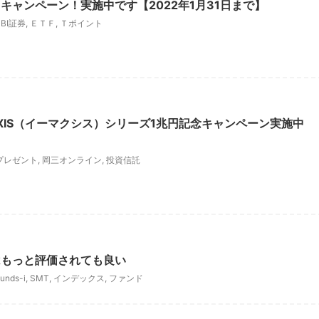
キャンペーン！実施中です【2022年1月31日まで】
SBI証券
,
ＥＴＦ
,
Ｔポイント
AXIS（イーマクシス）シリーズ1兆円記念キャンペーン実施中
プレゼント
,
岡三オンライン
,
投資信託
はもっと評価されても良い
unds-i
,
SMT
,
インデックス
,
ファンド