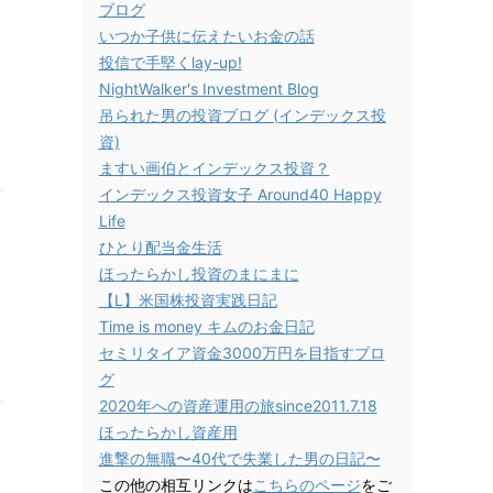
ブログ
いつか子供に伝えたいお金の話
投信で手堅くlay-up!
NightWalker's Investment Blog
吊られた男の投資ブログ (インデックス投
資)
ますい画伯とインデックス投資？
インデックス投資女子 Around40 Happy
Life
ひとり配当金生活
ほったらかし投資のまにまに
【L】米国株投資実践日記
Time is money キムのお金日記
セミリタイア資金3000万円を目指すブロ
グ
2020年への資産運用の旅since2011.7.18
ほったらかし資産用
進撃の無職〜40代で失業した男の日記〜
この他の相互リンクは
こちらのページ
をご