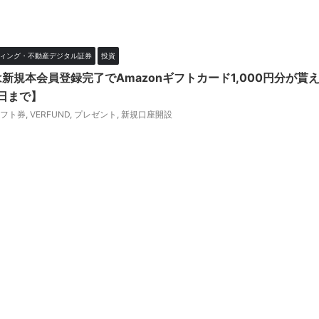
ィング・不動産デジタル証券
投資
典は新規本会員登録完了でAmazonギフトカード1,000円分が貰
0日まで】
ギフト券
,
VERFUND
,
プレゼント
,
新規口座開設