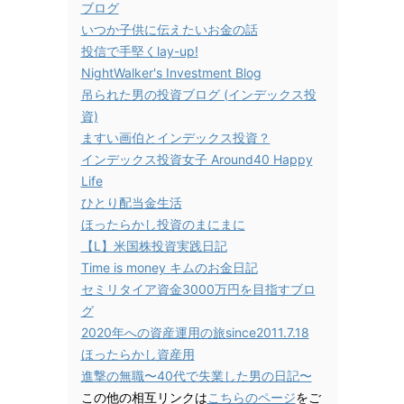
ブログ
いつか子供に伝えたいお金の話
投信で手堅くlay-up!
NightWalker's Investment Blog
吊られた男の投資ブログ (インデックス投
資)
ますい画伯とインデックス投資？
インデックス投資女子 Around40 Happy
Life
ひとり配当金生活
ほったらかし投資のまにまに
【L】米国株投資実践日記
Time is money キムのお金日記
セミリタイア資金3000万円を目指すブロ
グ
2020年への資産運用の旅since2011.7.18
ほったらかし資産用
進撃の無職〜40代で失業した男の日記〜
この他の相互リンクは
こちらのページ
をご