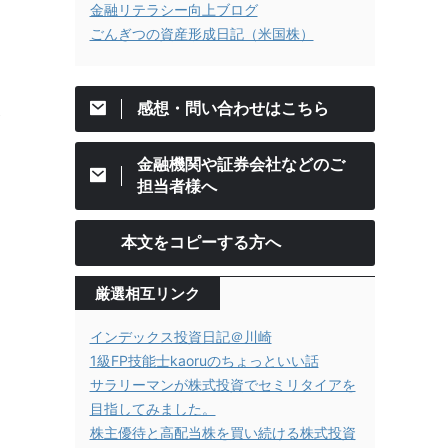
金融リテラシー向上ブログ
ごんぎつの資産形成日記（米国株）
感想・問い合わせはこちら
え
金融機関や証券会社などのご
担当者様へ
本文をコピーする方へ
厳選相互リンク
インデックス投資日記＠川崎
1級FP技能士kaoruのちょっといい話
サラリーマンが株式投資でセミリタイアを
目指してみました。
株主優待と高配当株を買い続ける株式投資