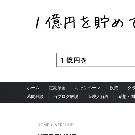
ホーム
定期預金
キャンペーン
投資
ク
幕間雑談
当ブログ解説
管理人解説
感想・問
HOME
>
VERFUND