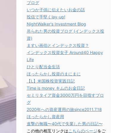
ブログ
いつか子供に伝えたいお金の話
投信で手堅くlay-up!
NightWalker's Investment Blog
吊られた男の投資ブログ (インデックス投
資)
ますい画伯とインデックス投資？
インデックス投資女子 Around40 Happy
Life
ひとり配当金生活
ほったらかし投資のまにまに
【L】米国株投資実践日記
Time is money キムのお金日記
セミリタイア資金3000万円を目指すブロ
グ
2020年への資産運用の旅since2011.7.18
ほったらかし資産用
進撃の無職〜40代で失業した男の日記〜
この他の相互リンクは
こちらのページ
をご