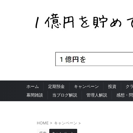
ホーム
定期預金
キャンペーン
投資
ク
幕間雑談
当ブログ解説
管理人解説
感想・問
HOME
>
キャンペーン
>