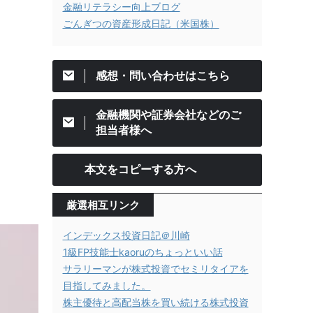
金融リテラシー向上ブログ
ごんぎつの資産形成日記（米国株）
感想・問い合わせはこちら
金融機関や証券会社などのご
担当者様へ
本文をコピーする方へ
厳選相互リンク
インデックス投資日記＠川崎
1級FP技能士kaoruのちょっといい話
サラリーマンが株式投資でセミリタイアを
目指してみました。
株主優待と高配当株を買い続ける株式投資