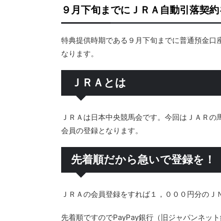
９月下旬までにＪＲＡ自動引落契約
特典提供時期である９月下旬までに普通預金口
なります。
ＪＲＡとは
ＪＲＡは日本中央競馬会です。今回はＪＡＲの
会員の登録となります。
先着順だから急いで登録を！
ＪＲＡの会員登録をすれば１，０００円分のＪ
先着順ですのでPayPay銀行（旧ジャパンネ