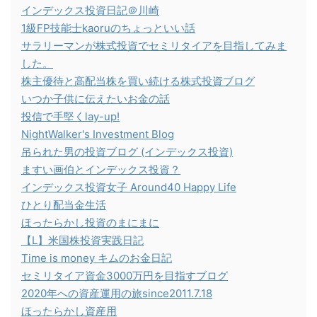
インデックス投資日記＠川崎
1級FP技能士kaoruのちょっといい話
サラリーマンが株式投資でセミリタイアを目指してみま
した。
株主優待と高配当株を買い続ける株式投資ブログ
いつか子供に伝えたいお金の話
投信で手堅くlay-up!
NightWalker's Investment Blog
吊られた男の投資ブログ (インデックス投資)
ますい画伯とインデックス投資？
インデックス投資女子 Around40 Happy Life
ひとり配当金生活
ほったらかし投資のまにまに
【L】米国株投資実践日記
Time is money キムのお金日記
セミリタイア資金3000万円を目指すブログ
2020年への資産運用の旅since2011.7.18
ほったらかし資産用