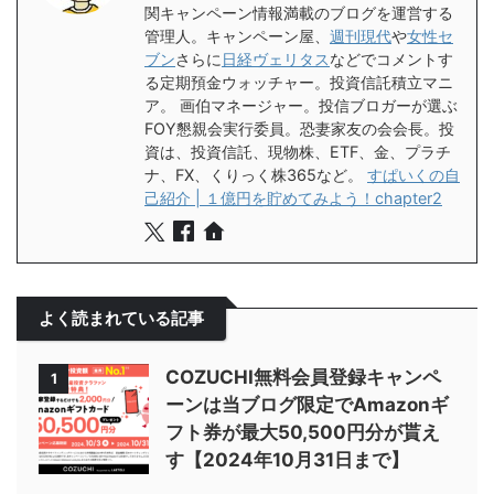
関キャンペーン情報満載のブログを運営する
管理人。キャンペーン屋、
週刊現代
や
女性セ
ブン
さらに
日経ヴェリタス
などでコメントす
る定期預金ウォッチャー。投資信託積立マニ
ア。 画伯マネージャー。投信ブロガーが選ぶ
FOY懇親会実行委員。恐妻家友の会会長。投
資は、投資信託、現物株、ETF、金、プラチ
ナ、FX、くりっく株365など。
すぱいくの自
己紹介 | １億円を貯めてみよう！chapter2
よく読まれている記事
COZUCHI無料会員登録キャンペ
1
ーンは当ブログ限定でAmazonギ
フト券が最大50,500円分が貰え
す【2024年10月31日まで】