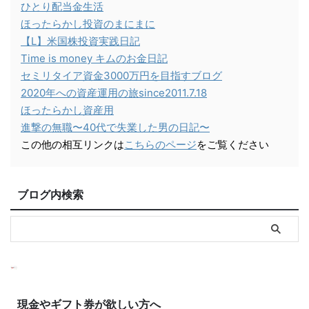
ひとり配当金生活
ほったらかし投資のまにまに
【L】米国株投資実践日記
Time is money キムのお金日記
セミリタイア資金3000万円を目指すブログ
2020年への資産運用の旅since2011.7.18
ほったらかし資産用
進撃の無職〜40代で失業した男の日記〜
この他の相互リンクは
こちらのページ
をご覧ください
ブログ内検索
現金やギフト券が欲しい方へ