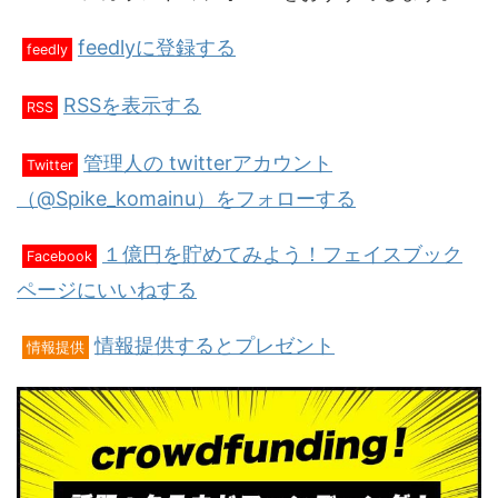
feedlyに登録する
feedly
RSSを表示する
RSS
管理人の twitterアカウント
Twitter
（@Spike_komainu）をフォローする
１億円を貯めてみよう！フェイスブック
Facebook
ページにいいねする
情報提供するとプレゼント
情報提供