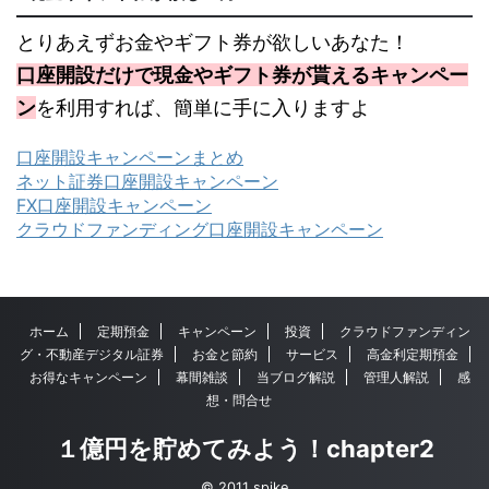
とりあえずお金やギフト券が欲しいあなた！
口座開設だけで現金やギフト券が貰えるキャンペー
ン
を利用すれば、簡単に手に入りますよ
口座開設キャンペーンまとめ
ネット証券口座開設キャンペーン
FX口座開設キャンペーン
クラウドファンディング口座開設キャンペーン
ホーム
定期預金
キャンペーン
投資
クラウドファンディン
グ・不動産デジタル証券
お金と節約
サービス
高金利定期預金
お得なキャンペーン
幕間雑談
当ブログ解説
管理人解説
感
想・問合せ
１億円を貯めてみよう！chapter2
© 2011 spike