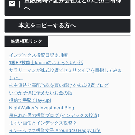
へ
本文をコピーする方へ
厳選相互リンク
インデックス投資日記＠川崎
1級FP技能士kaoruのちょっといい話
サラリーマンが株式投資でセミリタイアを目指してみま
した。
株主優待と高配当株を買い続ける株式投資ブログ
いつか子供に伝えたいお金の話
投信で手堅くlay-up!
NightWalker's Investment Blog
吊られた男の投資ブログ (インデックス投資)
ますい画伯とインデックス投資？
インデックス投資女子 Around40 Happy Life