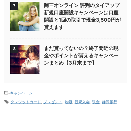
岡三オンライン 評判のタイアップ
7
新規口座開設キャンペーンは口座
開設と1回の取引で現金3,500円が
貰えます
まだ貰ってないの？終了間近の現
8
金やポイントが貰えるキャンペー
ンまとめ【3月末まで】
-
キャンペーン
-
クレジットカード
,
プレゼント
,
地銀
,
新規入会
,
現金
,
静岡銀行