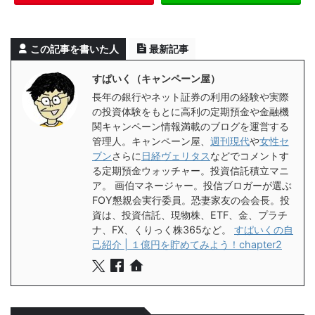
この記事を書いた人
最新記事
すぱいく（キャンペーン屋）
長年の銀行やネット証券の利用の経験や実際
の投資体験をもとに高利の定期預金や金融機
関キャンペーン情報満載のブログを運営する
管理人。キャンペーン屋、
週刊現代
や
女性セ
ブン
さらに
日経ヴェリタス
などでコメントす
る定期預金ウォッチャー。投資信託積立マニ
ア。 画伯マネージャー。投信ブロガーが選ぶ
FOY懇親会実行委員。恐妻家友の会会長。投
資は、投資信託、現物株、ETF、金、プラチ
ナ、FX、くりっく株365など。
すぱいくの自
己紹介 | １億円を貯めてみよう！chapter2