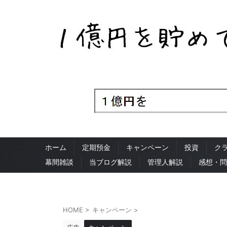
ホーム
定期預金
キャンペーン
投資
ク
幕間雑談
当ブログ解説
管理人解説
感想・問
HOME
>
キャンペーン
>