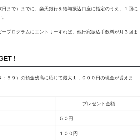
末日まで）までに、楽天銀行を給与振込口座に指定のうえ、１回に
す。
ピープログラムにエントリーすれば、他行宛振込手数料が月３回ま
ET！
３：５９）の預金残高に応じて最大１，０００円の現金が貰えま
プレゼント金額
５０円
１００円