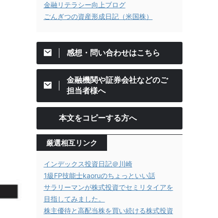
金融リテラシー向上ブログ
ごんぎつの資産形成日記（米国株）
感想・問い合わせはこちら
金融機関や証券会社などのご
担当者様へ
本文をコピーする方へ
厳選相互リンク
インデックス投資日記＠川崎
1級FP技能士kaoruのちょっといい話
サラリーマンが株式投資でセミリタイアを
目指してみました。
株主優待と高配当株を買い続ける株式投資