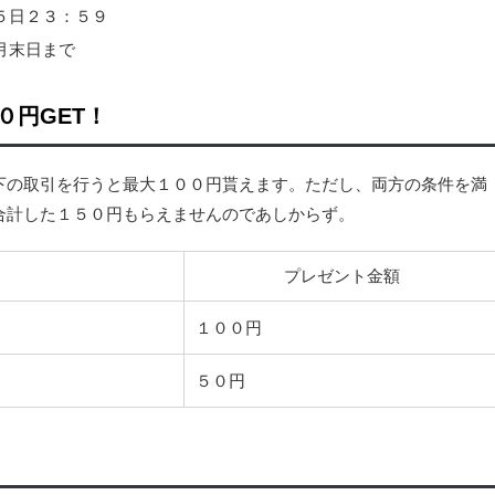
５日２３：５９
月末日まで
０円GET！
下の取引を行うと最大１００円貰えます。ただし、両方の条件を満
合計した１５０円もらえませんのであしからず。
プレゼント金額
１００円
５０円