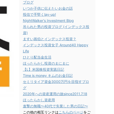
ブログ
いつか子供に伝えたいお金の話
投信で手堅くlay-up!
NightWalker's Investment Blog
吊られた男の投資ブログ (インデックス投
資)
ますい画伯とインデックス投資？
インデックス投資女子 Around40 Happy
Life
ひとり配当金生活
ほったらかし投資のまにまに
【L】米国株投資実践日記
Time is money キムのお金日記
セミリタイア資金3000万円を目指すブロ
グ
2020年への資産運用の旅since2011.7.18
ほったらかし資産用
進撃の無職〜40代で失業した男の日記〜
この他の相互リンクは
こちらのページ
をご