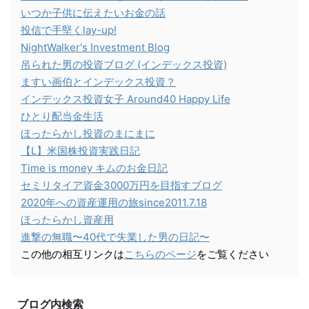
いつか子供に伝えたいお金の話
投信で手堅くlay-up!
NightWalker's Investment Blog
吊られた男の投資ブログ (インデックス投資)
ますい画伯とインデックス投資？
インデックス投資女子 Around40 Happy Life
ひとり配当金生活
ほったらかし投資のまにまに
【L】米国株投資実践日記
Time is money キムのお金日記
セミリタイア資金3000万円を目指すブログ
2020年への資産運用の旅since2011.7.18
ほったらかし資産用
進撃の無職〜40代で失業した男の日記〜
この他の相互リンクは
こちらのページ
をご覧ください
ブログ内検索