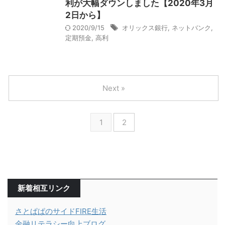
利が大幅ダウンしました【2020年3月
2日から】
2020/9/15
オリックス銀行
,
ネットバンク
,
定期預金
,
高利
Next »
1
2
新着相互リンク
さとぱぱのサイドFIRE生活
金融リテラシー向上ブログ