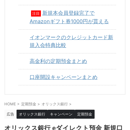
新規本会員登録完了で
注目
Amazonギフト券1000円が貰える
イオンマークのクレジットカード新
規入会特典比較
高金利の定期預金まとめ
口座開設キャンペーンまとめ
HOME
>
定期預金
>
オリックス銀行
>
広告
オリックス銀行
キャンペーン
定期預金
オリックス銀行 eダイレクト預金 新規口