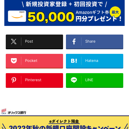
Post
Share
Pocket
Hatena
Pinterest
LINE