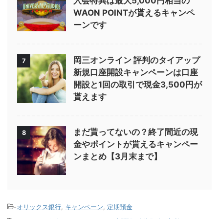
入会特典は最大5,000円相当の
WAON POINTが貰えるキャンペ
ーンです
岡三オンライン 評判のタイアップ
7
新規口座開設キャンペーンは口座
開設と1回の取引で現金3,500円が
貰えます
まだ貰ってないの？終了間近の現
8
金やポイントが貰えるキャンペー
ンまとめ【3月末まで】
-
オリックス銀行
,
キャンペーン
,
定期預金