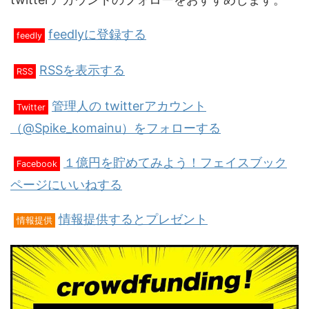
feedlyに登録する
feedly
RSSを表示する
RSS
管理人の twitterアカウント
Twitter
（@Spike_komainu）をフォローする
１億円を貯めてみよう！フェイスブック
Facebook
ページにいいねする
情報提供するとプレゼント
情報提供