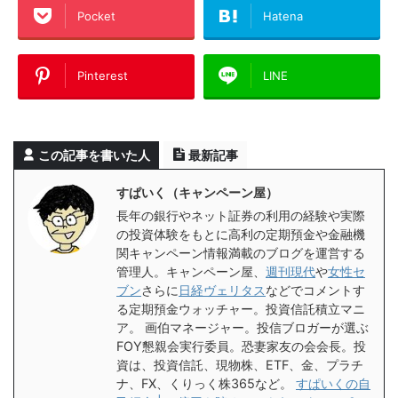
Pocket
Hatena
Pinterest
LINE
この記事を書いた人
最新記事
すぱいく（キャンペーン屋）
長年の銀行やネット証券の利用の経験や実際
の投資体験をもとに高利の定期預金や金融機
関キャンペーン情報満載のブログを運営する
管理人。キャンペーン屋、
週刊現代
や
女性セ
ブン
さらに
日経ヴェリタス
などでコメントす
る定期預金ウォッチャー。投資信託積立マニ
ア。 画伯マネージャー。投信ブロガーが選ぶ
FOY懇親会実行委員。恐妻家友の会会長。投
資は、投資信託、現物株、ETF、金、プラチ
ナ、FX、くりっく株365など。
すぱいくの自