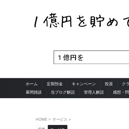
ホーム
定期預金
キャンペーン
投資
ク
幕間雑談
当ブログ解説
管理人解説
感想・問
HOME
>
サービス
>