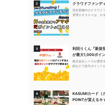
クラウドファンデ
2
現在実施中のクラウド
管理人オススメは、わず
利回りくん『新規
3
が最大1,000ポイ
株式会社シーラが運営
録などで楽天ポイントが
KASUMIカード
4
POINTが貰える