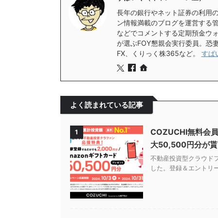
長年の銀行やネット証券の利用
ン情報満載のブログを運営する
などでコメントする定期預金ウォ
が選ぶFOY懇親会実行委員。恐
FX、くりっく株365など。
すぱい
よく読まれている記事
COZUCHI無料
1
大50,500円分が
不動産投資型クラウドフ
した。登録＆エントリーの