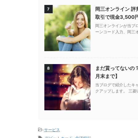
岡三オンライン 評
7
取引で現金3,50
岡三オンラインが当ブ
ーンコード入力、岡三オ
まだ貰ってないの
8
月末まで】
当ブログで紹介したキ
クアップします。 三菱UF
-
サービス
-
デビットカード
,
北洋銀行