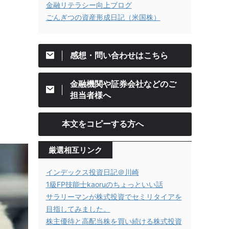
金融リテラシー向上ブログ
ごんぎつの資産形成日記（米国株）
リ
感想・問い合わせはこちら
金融機関や証券会社などのご
担当者様へ
本文をコピーする方へ
厳選相互リンク
インデックス投資日記＠川崎
1級FP技能士kaoruのちょっといい話
サラリーマンが株式投資でセミリタイアを
目指してみました。
株主優待と高配当株を買い続ける株式投資