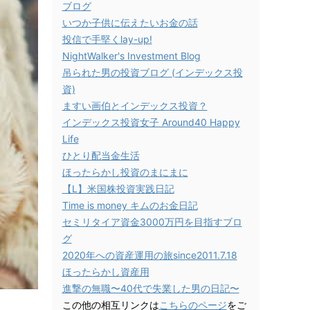
ブログ
いつか子供に伝えたいお金の話
投信で手堅くlay-up!
NightWalker's Investment Blog
吊られた男の投資ブログ (インデックス投
資)
ますい画伯とインデックス投資？
インデックス投資女子 Around40 Happy
Life
ひとり配当金生活
ほったらかし投資のまにまに
【L】米国株投資実践日記
Time is money キムのお金日記
セミリタイア資金3000万円を目指すブロ
グ
2020年への資産運用の旅since2011.7.18
ほったらかし資産用
進撃の無職〜40代で失業した男の日記〜
この他の相互リンクは
こちらのページ
をご