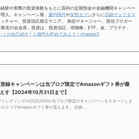
の経験や実際の投資体験をもとに高利の定期預金や金融機関キャンペー
管理人。キャンペーン屋、
週刊現代
や
女性セブン
さらに
日経ヴェリタス
ッチャー。投資信託積立マニア。 画伯マネージャー。投信ブロガー
妻家友の会会長。投資は、投資信託、現物株、ETF、金、プラチナ、
くの自己紹介 | １億円を貯めてみよう！chapter2
会員登録キャンペーンは当ブログ限定でAmazonギフト券が最
貰えす【2024年10月31日まで】
ァンディングのCOZUCHIが当ブログ限定のキャンペーンをスタートしま
２つでAmazonギフト券が貰えます。 詳細 ...