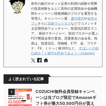
長年の銀行やネット証券の利用の経験や実際
の投資体験をもとに高利の定期預金や金融機
関キャンペーン情報満載のブログを運営する
管理人。キャンペーン屋、
週刊現代
や
女性セ
ブン
さらに
日経ヴェリタス
などでコメントす
る定期預金ウォッチャー。投資信託積立マニ
ア。 画伯マネージャー。投信ブロガーが選ぶ
FOY懇親会実行委員。恐妻家友の会会長。投
資は、投資信託、現物株、ETF、金、プラチ
ナ、FX、くりっく株365など。
すぱいくの自
己紹介 | １億円を貯めてみよう！chapter2
よく読まれている記事
COZUCHI無料会員登録キャンペ
1
ーンは当ブログ限定でAmazonギ
フト券が最大50,500円分が貰え