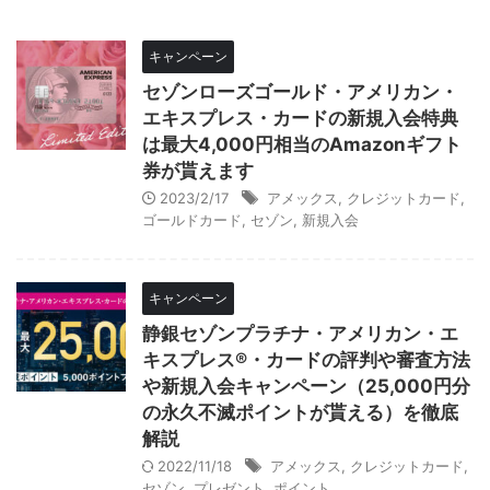
キャンペーン
セゾンローズゴールド・アメリカン・
エキスプレス・カードの新規入会特典
は最大4,000円相当のAmazonギフト
券が貰えます
2023/2/17
アメックス
,
クレジットカード
,
ゴールドカード
,
セゾン
,
新規入会
キャンペーン
静銀セゾンプラチナ・アメリカン・エ
キスプレス®・カードの評判や審査方法
や新規入会キャンペーン（25,000円分
の永久不滅ポイントが貰える）を徹底
解説
2022/11/18
アメックス
,
クレジットカード
,
セゾン
,
プレゼント
,
ポイント