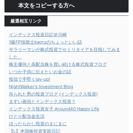
本文をコピーする方へ
厳選相互リンク
インデックス投資日記＠川崎
1級FP技能士kaoruのちょっといい話
サラリーマンが株式投資でセミリタイアを目指してみま
した。
株主優待と高配当株を買い続ける株式投資ブログ
いつか子供に伝えたいお金の話
投信で手堅くlay-up!
NightWalker's Investment Blog
吊られた男の投資ブログ (インデックス投資)
ますい画伯とインデックス投資？
インデックス投資女子 Around40 Happy Life
ひとり配当金生活
ほったらかし投資のまにまに
【L】米国株投資実践日記