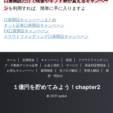
口座開設だけで現金やギフト券が貰えるキャンペー
ン
を利用すれば、簡単に手に入りますよ
口座開設キャンペーンまとめ
ネット証券口座開設キャンペーン
FX口座開設キャンペーン
クラウドファンディング口座開設キャンペーン
ホーム
定期預金
キャンペーン
投資
クラウドファンディン
グ・不動産デジタル証券
お金と節約
サービス
高金利定期預金
お得なキャンペーン
幕間雑談
当ブログ解説
管理人解説
感
想・問合せ
１億円を貯めてみよう！chapter2
© 2011 spike