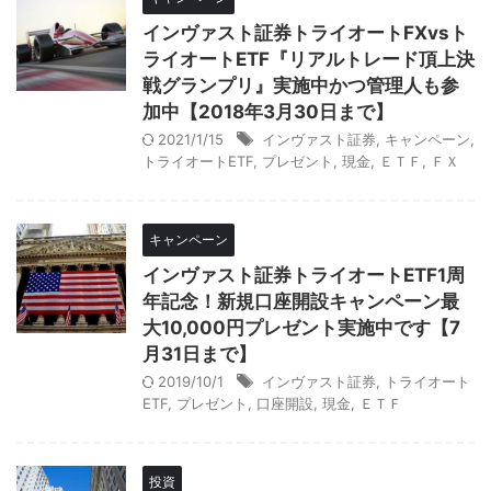
インヴァスト証券トライオートFXvsト
ライオートETF『リアルトレード頂上決
戦グランプリ』実施中かつ管理人も参
加中【2018年3月30日まで】
2021/1/15
インヴァスト証券
,
キャンペーン
,
トライオートETF
,
プレゼント
,
現金
,
ＥＴＦ
,
ＦＸ
キャンペーン
インヴァスト証券トライオートETF1周
年記念！新規口座開設キャンペーン最
大10,000円プレゼント実施中です【7
月31日まで】
2019/10/1
インヴァスト証券
,
トライオート
ETF
,
プレゼント
,
口座開設
,
現金
,
ＥＴＦ
投資