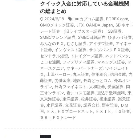
クイック入金に対応している金融機関
の総まとめ
2024/6/18
auカブコム証券
,
FOREX.com
,
GMOクリック証券
,
JFX
,
OANDA Japan
,
SBIネオト
レード証券 （旧ライブスター証券）
,
SBI証券
,
SMBCフレンド証券
,
SMBC日興証券
,
ひまわり証券
,
みんなのＦＸ
,
むさし証券
,
アイザワ証券
,
アイネッ
ト証券
,
インヴァスト証券
,
サクソバンクＦＸ証券
,
セントラル短資
,
トレイダーズ証券
,
ネットバンク
,
ヒロセ通商
,
フィデリティ証券
,
マネックス証券
,
マ
ネースクエア
,
マネーパートナーズ
,
ワイジェイＦ
Ｘ
,
上田ハーロー
,
丸三証券
,
信用組合
,
信用金庫
,
内
藤証券
,
労働金庫
,
地銀
,
外為どっとコム
,
外為オン
ライン
,
外為ファイネスト
,
大和証券
,
安藤証券
,
岡
三オンライン
,
岩井コスモ証券
,
振込手数料無料
,
東
京東海証券
,
東洋証券
,
松井証券
,
極東証券
,
楽天証
券
,
水戸証券
,
立花証券
,
証券会社
,
野村證券
,
ＤＭ
Ｍ
,
ＦＸ
,
ＦＸブロードネット
,
ＦＸＴＦ
,
ＩＧ証券
,
ＳＢＩＦＸトレード