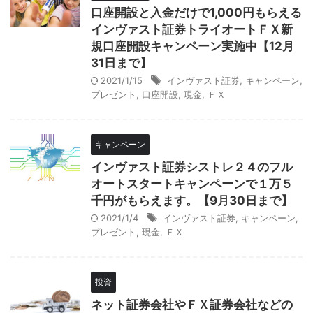
口座開設と入金だけで1,000円もらえる
インヴァスト証券トライオートＦＸ新
規口座開設キャンペーン実施中【12月
31日まで】
2021/1/15
インヴァスト証券
,
キャンペーン
,
プレゼント
,
口座開設
,
現金
,
ＦＸ
キャンペーン
インヴァスト証券シストレ２４のフル
オートスタートキャンペーンで１万５
千円がもらえます。【9月30日まで】
2021/1/4
インヴァスト証券
,
キャンペーン
,
プレゼント
,
現金
,
ＦＸ
投資
ネット証券会社やＦＸ証券会社などの