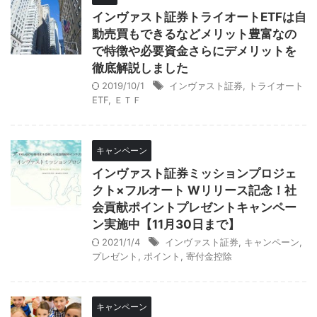
インヴァスト証券トライオートETFは自
動売買もできるなどメリット豊富なの
で特徴や必要資金さらにデメリットを
徹底解説しました
2019/10/1
インヴァスト証券
,
トライオート
ETF
,
ＥＴＦ
キャンペーン
インヴァスト証券ミッションプロジェ
クト×フルオート Wリリース記念！社
会貢献ポイントプレゼントキャンペー
ン実施中【11月30日まで】
2021/1/4
インヴァスト証券
,
キャンペーン
,
プレゼント
,
ポイント
,
寄付金控除
キャンペーン