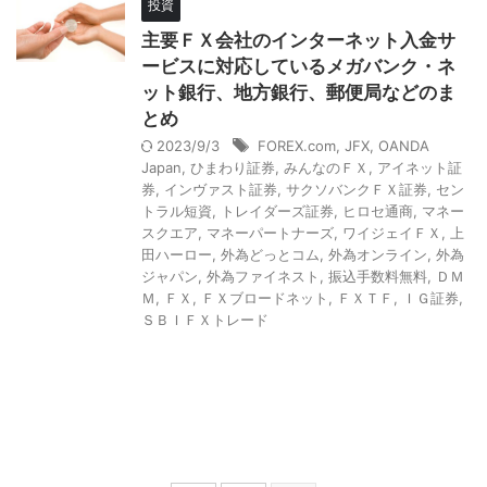
投資
主要ＦＸ会社のインターネット入金サ
ービスに対応しているメガバンク・ネ
ット銀行、地方銀行、郵便局などのま
とめ
2023/9/3
FOREX.com
,
JFX
,
OANDA
Japan
,
ひまわり証券
,
みんなのＦＸ
,
アイネット証
券
,
インヴァスト証券
,
サクソバンクＦＸ証券
,
セン
トラル短資
,
トレイダーズ証券
,
ヒロセ通商
,
マネー
スクエア
,
マネーパートナーズ
,
ワイジェイＦＸ
,
上
田ハーロー
,
外為どっとコム
,
外為オンライン
,
外為
ジャパン
,
外為ファイネスト
,
振込手数料無料
,
ＤＭ
Ｍ
,
ＦＸ
,
ＦＸブロードネット
,
ＦＸＴＦ
,
ＩＧ証券
,
ＳＢＩＦＸトレード