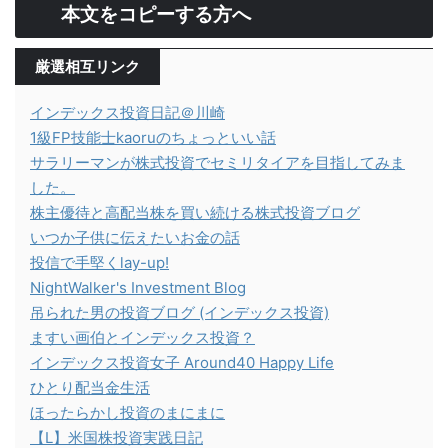
本文をコピーする方へ
厳選相互リンク
インデックス投資日記＠川崎
1級FP技能士kaoruのちょっといい話
サラリーマンが株式投資でセミリタイアを目指してみま
した。
株主優待と高配当株を買い続ける株式投資ブログ
いつか子供に伝えたいお金の話
投信で手堅くlay-up!
NightWalker's Investment Blog
吊られた男の投資ブログ (インデックス投資)
ますい画伯とインデックス投資？
インデックス投資女子 Around40 Happy Life
ひとり配当金生活
ほったらかし投資のまにまに
【L】米国株投資実践日記