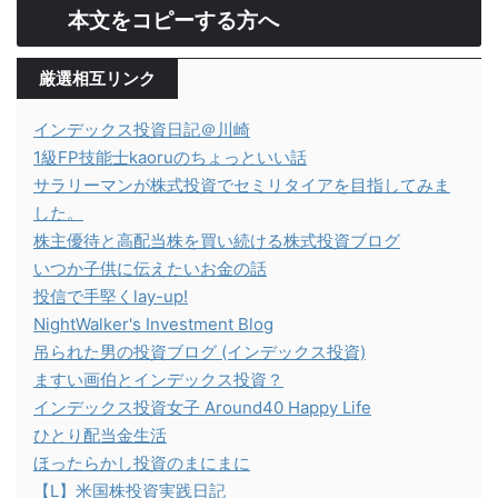
本文をコピーする方へ
厳選相互リンク
インデックス投資日記＠川崎
1級FP技能士kaoruのちょっといい話
サラリーマンが株式投資でセミリタイアを目指してみま
した。
株主優待と高配当株を買い続ける株式投資ブログ
いつか子供に伝えたいお金の話
投信で手堅くlay-up!
NightWalker's Investment Blog
吊られた男の投資ブログ (インデックス投資)
ますい画伯とインデックス投資？
インデックス投資女子 Around40 Happy Life
ひとり配当金生活
ほったらかし投資のまにまに
【L】米国株投資実践日記