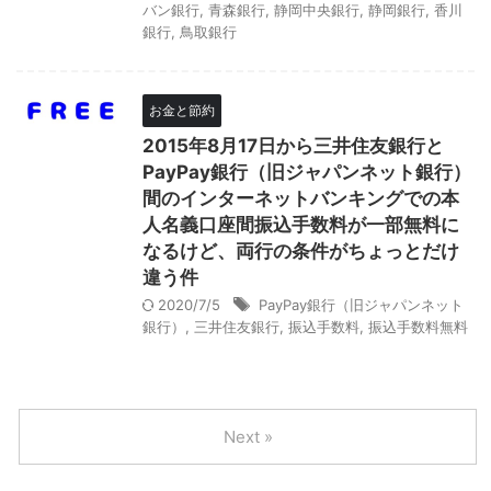
バン銀行
,
青森銀行
,
静岡中央銀行
,
静岡銀行
,
香川
銀行
,
鳥取銀行
お金と節約
2015年8月17日から三井住友銀行と
PayPay銀行（旧ジャパンネット銀行）
間のインターネットバンキングでの本
人名義口座間振込手数料が一部無料に
なるけど、両行の条件がちょっとだけ
違う件
2020/7/5
PayPay銀行（旧ジャパンネット
銀行）
,
三井住友銀行
,
振込手数料
,
振込手数料無料
Next »