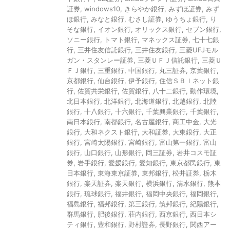
証券
,
windows10
,
きらやか銀行
,
みずほ証券
,
みず
ほ銀行
,
みなと銀行
,
むさし証券
,
ゆうちょ銀行
,
り
そな銀行
,
イオン銀行
,
オリックス銀行
,
セブン銀行
,
ソニー銀行
,
トマト銀行
,
マネックス証券
,
七十七銀
行
,
三井住友信託銀行
,
三井住友銀行
,
三菱UFJモル
ガン・スタンレー証券
,
三菱ＵＦＪ信託銀行
,
三菱Ｕ
ＦＪ銀行
,
三重銀行
,
中国銀行
,
丸三証券
,
京葉銀行
,
京都銀行
,
仙台銀行
,
伊予銀行
,
住信ＳＢＩネット銀
行
,
佐賀共栄銀行
,
佐賀銀行
,
八十二銀行
,
動作環境
,
北日本銀行
,
北洋銀行
,
北海道銀行
,
北越銀行
,
北陸
銀行
,
十八銀行
,
十六銀行
,
千葉興業銀行
,
千葉銀行
,
南日本銀行
,
南都銀行
,
名古屋銀行
,
商工中金
,
大光
銀行
,
大和ネクスト銀行
,
大和証券
,
大東銀行
,
大正
銀行
,
宮崎太陽銀行
,
宮崎銀行
,
富山第一銀行
,
富山
銀行
,
山口銀行
,
山形銀行
,
岡三証券
,
岩井コスモ証
券
,
岩手銀行
,
愛媛銀行
,
愛知銀行
,
東京都民銀行
,
東
日本銀行
,
東海東京証券
,
東邦銀行
,
松井証券
,
栃木
銀行
,
楽天証券
,
楽天銀行
,
横浜銀行
,
清水銀行
,
熊本
銀行
,
琉球銀行
,
福井銀行
,
福岡中央銀行
,
福岡銀行
,
福島銀行
,
福邦銀行
,
第三銀行
,
筑邦銀行
,
紀陽銀行
,
群馬銀行
,
肥後銀行
,
荘内銀行
,
西京銀行
,
西日本シ
ティ銀行
,
豊和銀行
,
野村證券
,
長野銀行
,
関西アー