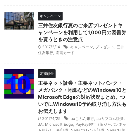
キャンペーン
三井住友銀行夏のご来店プレゼントキ
ャンペーンを利用して1,000円の図書券
を貰うときの注意点
2017/2/14
キャンペーン
,
プレゼント
,
三井
住友銀行
,
図書カード
定期預金
主要ネット証券・主要ネットバンク・
メガバンク・地銀などのWindows10と
Microsoft Edgeの対応状況まとめ。つ
いでにWindows10予約取り消し方法も
お伝えします
2017/4/25
auじぶん銀行
,
auカブコム証券
,
JA
,
Microsoft Edge
,
PayPay銀行（旧ジャパンネッ
ト銀行）
,
SBI証券
,
SMBCフレンド証券
,
SMBC日興