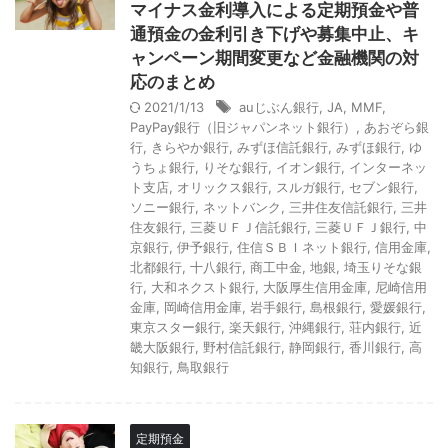
マイナス金利導入による定期預金や普
通預金の金利引き下げや募集中止、キ
ャンペーン期間変更など金融機関の対
応のまとめ
2021/1/13
auじぶん銀行
,
JA
,
MMF
,
PayPay銀行（旧ジャパンネット銀行）
,
あおぞら銀
行
,
きらやか銀行
,
みずほ信託銀行
,
みずほ銀行
,
ゆ
うちょ銀行
,
りそな銀行
,
イオン銀行
,
インターネッ
ト支店
,
オリックス銀行
,
スルガ銀行
,
セブン銀行
,
ソニー銀行
,
ネットバンク
,
三井住友信託銀行
,
三井
住友銀行
,
三菱ＵＦＪ信託銀行
,
三菱ＵＦＪ銀行
,
中
京銀行
,
伊予銀行
,
住信ＳＢＩネット銀行
,
信用金庫
,
北都銀行
,
十八銀行
,
商工中金
,
地銀
,
埼玉りそな銀
行
,
大和ネクスト銀行
,
大阪厚生信用金庫
,
尼崎信用
金庫
,
岡崎信用金庫
,
岩手銀行
,
島根銀行
,
愛媛銀行
,
東京スター銀行
,
楽天銀行
,
沖縄銀行
,
荘内銀行
,
近
畿大阪銀行
,
野村信託銀行
,
静岡銀行
,
香川銀行
,
高
知銀行
,
鳥取銀行
定期預金