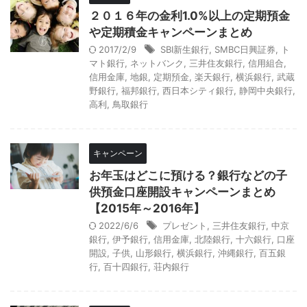
２０１６年の金利1.0%以上の定期預金
や定期積金キャンペーンまとめ
2017/2/9
SBI新生銀行
,
SMBC日興証券
,
ト
マト銀行
,
ネットバンク
,
三井住友銀行
,
信用組合
,
信用金庫
,
地銀
,
定期預金
,
楽天銀行
,
横浜銀行
,
武蔵
野銀行
,
福邦銀行
,
西日本シティ銀行
,
静岡中央銀行
,
高利
,
鳥取銀行
キャンペーン
お年玉はどこに預ける？銀行などの子
供預金口座開設キャンペーンまとめ
【2015年～2016年】
2022/6/6
プレゼント
,
三井住友銀行
,
中京
銀行
,
伊予銀行
,
信用金庫
,
北陸銀行
,
十六銀行
,
口座
開設
,
子供
,
山形銀行
,
横浜銀行
,
沖縄銀行
,
百五銀
行
,
百十四銀行
,
荘内銀行