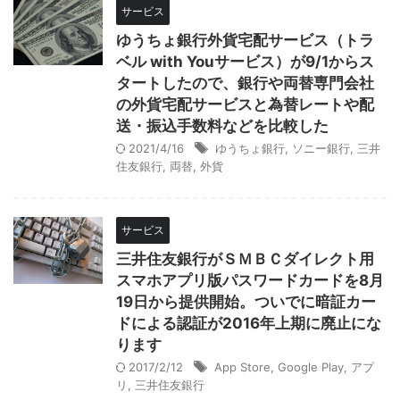
サービス
ゆうちょ銀行外貨宅配サービス（トラ
ベル with Youサービス）が9/1からス
タートしたので、銀行や両替専門会社
の外貨宅配サービスと為替レートや配
送・振込手数料などを比較した
2021/4/16
ゆうちょ銀行
,
ソニー銀行
,
三井
住友銀行
,
両替
,
外貨
サービス
三井住友銀行がＳＭＢＣダイレクト用
スマホアプリ版パスワードカードを8月
19日から提供開始。ついでに暗証カー
ドによる認証が2016年上期に廃止にな
ります
2017/2/12
App Store
,
Google Play
,
アプ
リ
,
三井住友銀行