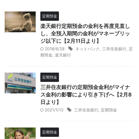
定期預金
楽天銀行定期預金の金利を再度見直し
し、全預入期間の金利がマネーブリッ
ジ以下に【2月11日より】
2018/6/28
ネットバンク
,
三井住友銀行
,
定
期預金
,
楽天銀行
定期預金
三井住友銀行の定期預金金利がマイナ
ス金利の影響により引き下げへ【2月8
日より】
2021/1/13
三井住友銀行
,
定期預金
定期預金