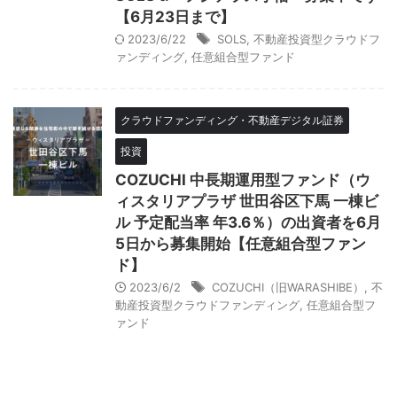
【6月23日まで】
2023/6/22
SOLS
,
不動産投資型クラウドフ
ァンディング
,
任意組合型ファンド
クラウドファンディング・不動産デジタル証券
投資
COZUCHI 中長期運用型ファンド（ウ
ィスタリアプラザ 世田谷区下馬 一棟ビ
ル 予定配当率 年3.6％）の出資者を6月
5日から募集開始【任意組合型ファン
ド】
2023/6/2
COZUCHI（旧WARASHIBE）
,
不
動産投資型クラウドファンディング
,
任意組合型フ
ァンド