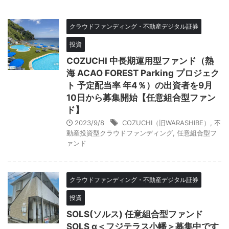
クラウドファンディング・不動産デジタル証券
投資
COZUCHI 中長期運用型ファンド（熱
海 ACAO FOREST Parking プロジェク
ト 予定配当率 年4％）の出資者を9月
10日から募集開始【任意組合型ファン
ド】
2023/9/8
COZUCHI（旧WARASHIBE）
,
不
動産投資型クラウドファンディング
,
任意組合型フ
ァンド
クラウドファンディング・不動産デジタル証券
投資
SOLS(ソルス) 任意組合型ファンド
SOLS α＜フジテラス小幡＞募集中です