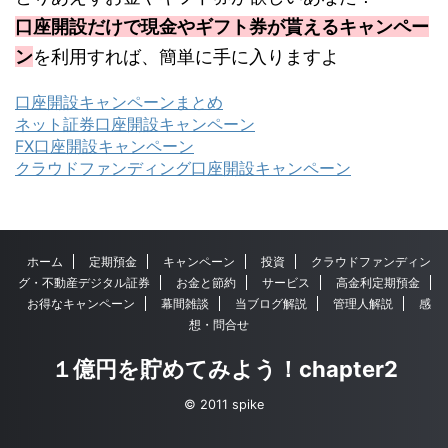
口座開設だけで現金やギフト券が貰えるキャンペー
ン
を利用すれば、簡単に手に入りますよ
口座開設キャンペーンまとめ
ネット証券口座開設キャンペーン
FX口座開設キャンペーン
クラウドファンディング口座開設キャンペーン
ホーム
定期預金
キャンペーン
投資
クラウドファンディン
グ・不動産デジタル証券
お金と節約
サービス
高金利定期預金
お得なキャンペーン
幕間雑談
当ブログ解説
管理人解説
感
想・問合せ
１億円を貯めてみよう！chapter2
© 2011 spike