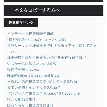
本文をコピーする方へ
厳選相互リンク
インデックス投資日記＠川崎
1級FP技能士kaoruのちょっといい話
サラリーマンが株式投資でセミリタイアを目指してみま
した。
株主優待と高配当株を買い続ける株式投資ブログ
いつか子供に伝えたいお金の話
投信で手堅くlay-up!
NightWalker's Investment Blog
吊られた男の投資ブログ (インデックス投資)
ますい画伯とインデックス投資？
インデックス投資女子 Around40 Happy Life
ひとり配当金生活
ほったらかし投資のまにまに