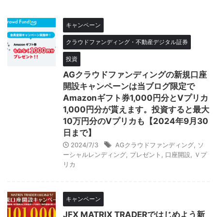
キャンペーン
クラウドファンディング・不動産デジタル証券
投資
AGクラウドファンディングの新規口座
開設キャンペーンは当ブログ限定で
Amazonギフト券1,000円分とVプリカ
1,000円分が貰えます。投資すると最大
10万円分のVプリカも【2024年9月30
日まで】
2024/7/3
AGクラウドファンディング
,
ソ
ーシャルレンディング
,
プレゼント
,
口座開設
,
Ｖプ
リカ
キャンペーン
JFX MATRIX TRADERではじめよう新