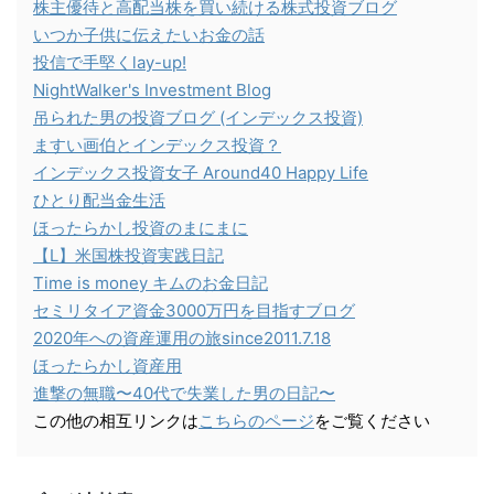
株主優待と高配当株を買い続ける株式投資ブログ
いつか子供に伝えたいお金の話
投信で手堅くlay-up!
NightWalker's Investment Blog
吊られた男の投資ブログ (インデックス投資)
ますい画伯とインデックス投資？
インデックス投資女子 Around40 Happy Life
ひとり配当金生活
ほったらかし投資のまにまに
【L】米国株投資実践日記
Time is money キムのお金日記
セミリタイア資金3000万円を目指すブログ
2020年への資産運用の旅since2011.7.18
ほったらかし資産用
進撃の無職〜40代で失業した男の日記〜
この他の相互リンクは
こちらのページ
をご覧ください