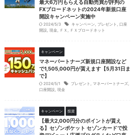
最大6万円もらえる自動売買が評判の
FXブロードネットの2024年新規口座
開設キャンペーン実施中
2024/5/3
キャンペーン
,
プレゼント
,
口座
開設
,
現金
,
ＦＸ
,
ＦＸブロードネット
キャンペーン
マネーパートナーズ新規口座開設など
で1,505,000円が貰えます【5月31日ま
で】
2024/5/1
プレゼント
,
マネーパートナーズ
,
口座開設
,
現金
キャンペーン
投資
【最大2,000円分のポイントが貰え
る】セゾンポケット セゾンカードで投