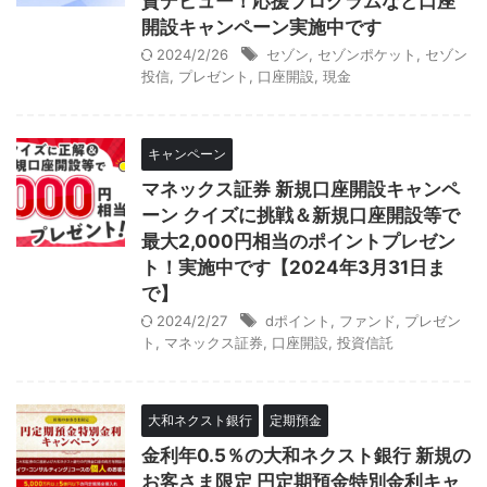
資デビュー！応援プログラムなど口座
開設キャンペーン実施中です
2024/2/26
セゾン
,
セゾンポケット
,
セゾン
投信
,
プレゼント
,
口座開設
,
現金
キャンペーン
マネックス証券 新規口座開設キャンペ
ーン クイズに挑戦＆新規口座開設等で
最大2,000円相当のポイントプレゼン
ト！実施中です【2024年3月31日ま
で】
2024/2/27
dポイント
,
ファンド
,
プレゼン
ト
,
マネックス証券
,
口座開設
,
投資信託
大和ネクスト銀行
定期預金
金利年0.5％の大和ネクスト銀行 新規の
お客さま限定 円定期預金特別金利キャ