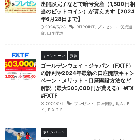
座開設完了などで暗号資産（1,500円相
当のビットコイン）が貰えます【2024
年6月28日まで】
2024/5/23
BITPOINT
,
プレゼント
,
仮想通
貨
,
口座開設
キャンペーン
投資
ゴールデンウェイ・ジャパン（FXTF）
の評判や2024年最新の口座開設キャン
ペーン・メリット・口座開設方法など
解説（最大503,000円が貰える） #FX
#FXTF
2024/5/1
プレゼント
,
口座開設
,
現金
,
Ｆ
Ｘ
,
ＦＸＴＦ
キャンペーン