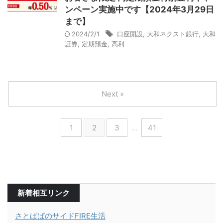
ンペーン実施中です【2024年3月29日
まで】
2024/2/1
口座開設
,
大和ネクスト銀行
,
大和
証券
,
定期預金
,
高利
Next »
1
2
3
…
41
新着相互リンク
さとぱぱのサイドFIRE生活