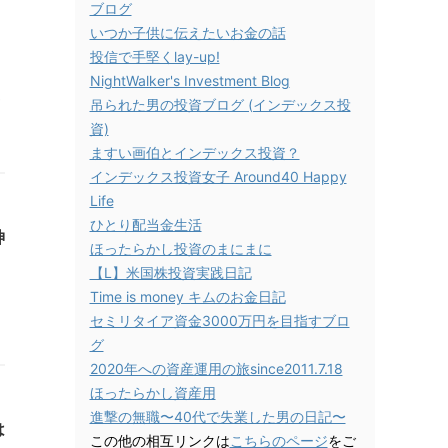
ブログ
いつか子供に伝えたいお金の話
投信で手堅くlay-up!
NightWalker's Investment Blog
し
吊られた男の投資ブログ (インデックス投
資)
ますい画伯とインデックス投資？
インデックス投資女子 Around40 Happy
Life
ひとり配当金生活
神
ほったらかし投資のまにまに
【L】米国株投資実践日記
Time is money キムのお金日記
セミリタイア資金3000万円を目指すブロ
グ
2020年への資産運用の旅since2011.7.18
ほったらかし資産用
進撃の無職〜40代で失業した男の日記〜
は
この他の相互リンクは
こちらのページ
をご