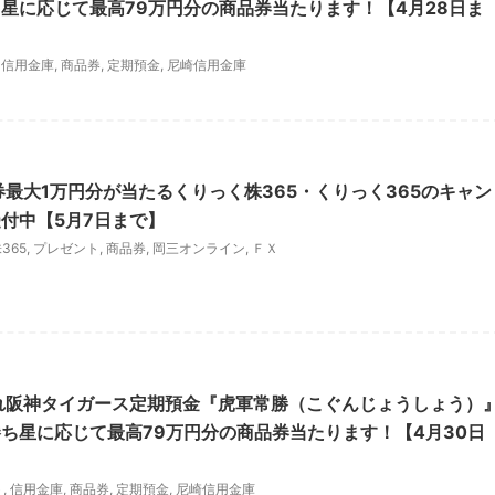
星に応じて最高79万円分の商品券当たります！【4月28日ま
,
信用金庫
,
商品券
,
定期預金
,
尼崎信用金庫
券最大1万円分が当たるくりっく株365・くりっく365のキャン
付中【5月7日まで】
365
,
プレゼント
,
商品券
,
岡三オンライン
,
ＦＸ
れ阪神タイガース定期預金『虎軍常勝（こぐんじょうしょう）
ち星に応じて最高79万円分の商品券当たります！【4月30日
ト
,
信用金庫
,
商品券
,
定期預金
,
尼崎信用金庫