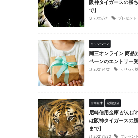
阪神タイガースの勝ち
で】
2022/2/1
プレゼント
キャンペーン
岡三オンライン 商品
ペーンのエントリー受
2021/4/21
くりっく株
信用金庫
定期預金
尼崎信用金庫 がんば
は阪神タイガースの勝
まで】
2021/1/30
プレゼン