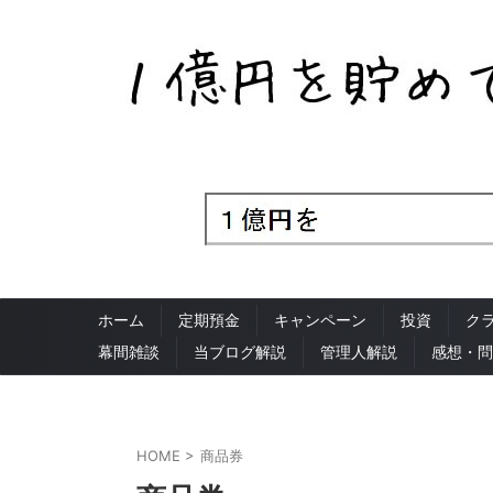
ホーム
定期預金
キャンペーン
投資
ク
幕間雑談
当ブログ解説
管理人解説
感想・問
HOME
>
商品券