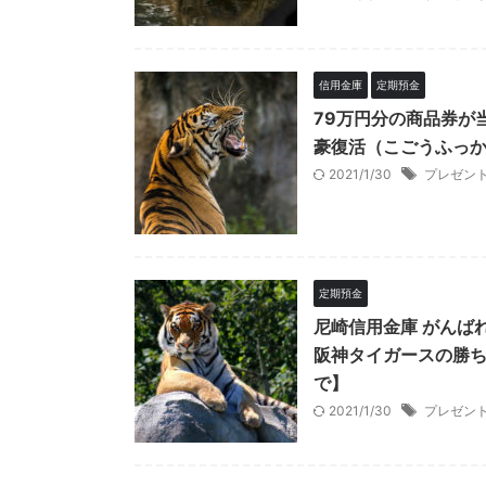
信用金庫
定期預金
79万円分の商品券が
豪復活（こごうふっか
2021/1/30
プレゼン
定期預金
尼崎信用金庫 がんば
阪神タイガースの勝ち
で】
2021/1/30
プレゼン