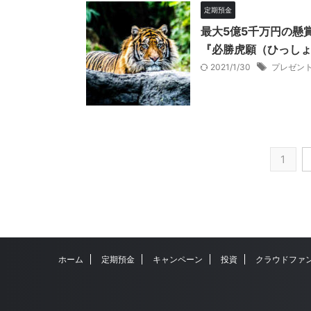
定期預金
最大5億5千万円の懸
『必勝虎願（ひっしょ
2021/1/30
プレゼン
1
ホーム
定期預金
キャンペーン
投資
クラウドファ