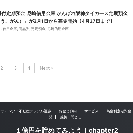
賞付定期預金!尼崎信用金庫 がんばれ阪神タイガース定期預金
うこがん）』が2月1日から募集開始【4月27日まで】
ト
,
信用金庫
,
商品券
,
定期預金
,
尼崎信用金庫
2
3
4
Next »
ンディング・不動産デジタル証券
お金と節約
サービス
高金利定期預金
説
感想・問合せ
１億円を貯めてみよう！chapter2