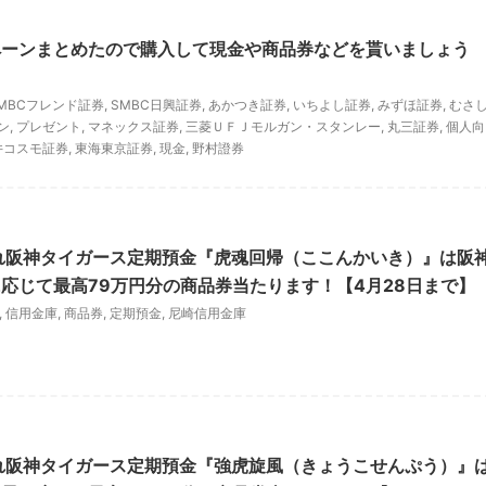
ペーンまとめたので購入して現金や商品券などを貰いましょう
MBCフレンド証券
,
SMBC日興証券
,
あかつき証券
,
いちよし証券
,
みずほ証券
,
むさ
ン
,
プレゼント
,
マネックス証券
,
三菱ＵＦＪモルガン・スタンレー
,
丸三証券
,
個人向
井コスモ証券
,
東海東京証券
,
現金
,
野村證券
れ阪神タイガース定期預金『虎魂回帰（ここんかいき）』は阪
応じて最高79万円分の商品券当たります！【4月28日まで】
,
信用金庫
,
商品券
,
定期預金
,
尼崎信用金庫
れ阪神タイガース定期預金『強虎旋風（きょうこせんぷう）』