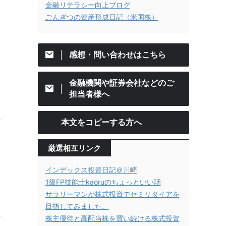
金融リテラシー向上ブログ
ごんぎつの資産形成日記（米国株）
感想・問い合わせはこちら
金融機関や証券会社などのご
担当者様へ
本文をコピーする方へ
厳選相互リンク
インデックス投資日記＠川崎
1級FP技能士kaoruのちょっといい話
サラリーマンが株式投資でセミリタイアを
目指してみました。
株主優待と高配当株を買い続ける株式投資