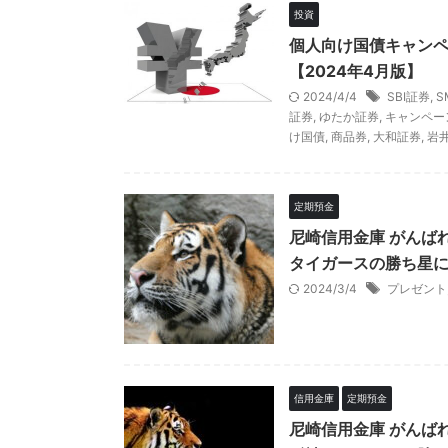
投資
個人向け国債キャン
【2024年4月版】
2024/4/4
SBI証券
,
S
証券
,
ゆたか証券
,
キャンペー
け国債
,
商品券
,
大和証券
,
岩
定期預金
尼崎信用金庫 がんば
タイガースの勝ち星に
2024/3/4
プレゼント
信用金庫
定期預金
尼崎信用金庫 がんば