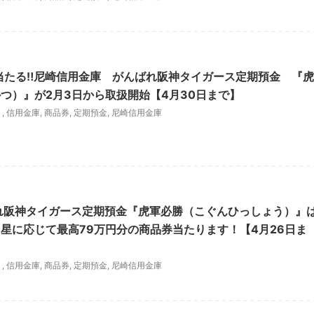
当たる‼尼崎信用金庫 がんばれ阪神タイガース定期預金 『虎
つ）』が2月3日から取扱開始【4月30日まで】
ト
,
信用金庫
,
商品券
,
定期預金
,
尼崎信用金庫
れ阪神タイガース定期預金『虎軍必勝（こぐんひっしょう）』
星に応じて最高79万円分の商品券当たります！【4月26日ま
ト
,
信用金庫
,
商品券
,
定期預金
,
尼崎信用金庫