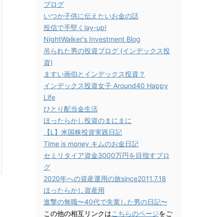
ブログ
いつか子供に伝えたいお金の話
投信で手堅くlay-up!
NightWalker's Investment Blog
吊られた男の投資ブログ (インデックス投
資)
ますい画伯とインデックス投資？
インデックス投資女子 Around40 Happy
Life
ひとり配当金生活
ほったらかし投資のまにまに
【L】米国株投資実践日記
Time is money キムのお金日記
セミリタイア資金3000万円を目指すブロ
グ
2020年への資産運用の旅since2011.7.18
ほったらかし資産用
進撃の無職〜40代で失業した男の日記〜
この他の相互リンクは
こちらのページ
をご