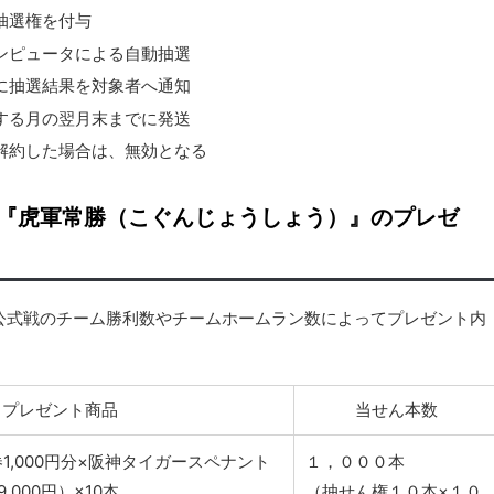
抽選権を付与
ンピュータによる自動抽選
に抽選結果を対象者へ通知
する月の翌月末までに発送
解約した場合は、無効となる
『虎軍常勝（こぐんじょうしょう）』のプレゼ
公式戦のチーム勝利数やチームホームラン数によってプレゼント内
プレゼント商品
当せん本数
1,000円分×阪神タイガースペナント
１，０００本
000円）×10本
（抽せん権１０本×１０