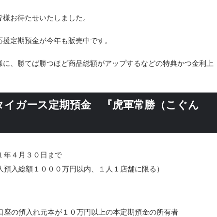
皆様お待たせいたしました。
応援定期預金が今年も販売中です。
様に、勝てば勝つほど商品総額がアップするなどの特典かつ金利上
タイガース定期預金 『虎軍常勝（こぐん
１年４月３０日まで
人預入総額１０００万円以内、１人１店舗に限る）
口座の預入れ元本が１０万円以上の本定期預金の所有者