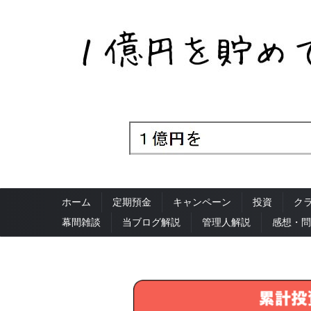
ホーム
定期預金
キャンペーン
投資
ク
幕間雑談
当ブログ解説
管理人解説
感想・問