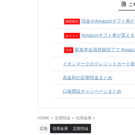
こ
現金やAmazonギフト券
期間限定
Amazonギフト券が貰える
おススメ
新規本会員登録完了で Amaz
注目
イオンマークのクレジットカード新
高金利の定期預金まとめ
口座開設キャンペーンまとめ
HOME
>
定期預金
>
信用金庫
>
広告
信用金庫
定期預金