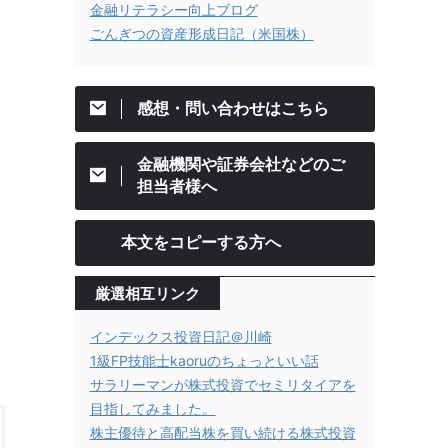
金融リテラシー向上ブログ
ごんぎつの資産形成日記（米国株）
感想・問い合わせはこちら
金融機関や証券会社などのご
担当者様へ
本文をコピーする方へ
厳選相互リンク
インデックス投資日記＠川崎
1級FP技能士kaoruのちょっといい話
サラリーマンが株式投資でセミリタイアを
目指してみました。
株主優待と高配当株を買い続ける株式投資