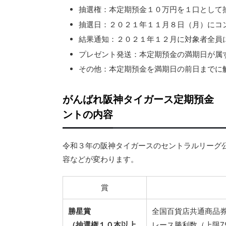
抽選権：本定期預金１０万円を１口として
抽選日：２０２１年１１月８日（月）にコ
結果通知：２０２１年１２月に対象者全員
プレゼント発送：本定期預金の満期日が属
その他：本定期預金を満期日の前日までに
がんばれ阪神タイガース定期預金 
ントの内容
令和３年の阪神タイガースのセントラルリーグ
容などが変わります。
賞
勝星賞
全国百貨店共通商品券
（抽選権１０本以上
レース勝利数（上限79,