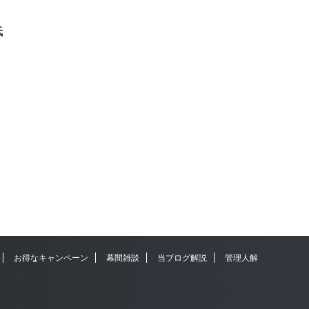
低
お得なキャンペーン
幕間雑談
当ブログ解説
管理人解