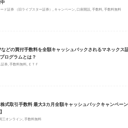
施中
レード証券 （旧ライブスター証券）
,
キャンペーン
,
口座開設
,
手数料
,
手数料無料
・IVVなどの買付手数料を全額キャッシュバックされるマネックス
題プログラムとは？
ス証券
,
手数料無料
,
ＥＴＦ
株式取引手数料 最大3カ月全額キャッシュバックキャンペーン
】
岡三オンライン
,
手数料無料