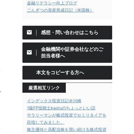
金融リテラシー向上ブログ
ごんぎつの資産形成日記（米国株）
感想・問い合わせはこちら
金融機関や証券会社などのご
担当者様へ
本文をコピーする方へ
厳選相互リンク
ュ
インデックス投資日記＠川崎
1級FP技能士kaoruのちょっといい話
サラリーマンが株式投資でセミリタイアを
目指してみました。
株主優待と高配当株を買い続ける株式投資