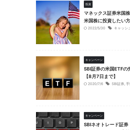
投資
マネックス証券米国
米国株に投資したい
2022/5/30
キャッシ
キャンペーン
SBI証券の米国ET
【8月7日まで】
2020/7/6
SBI証券
,
手
キャンペーン
SBIネオトレード証