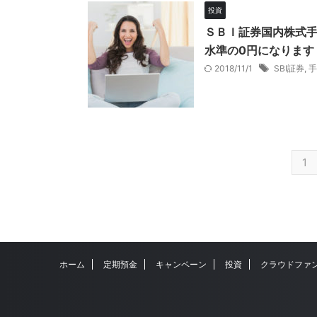
投資
ＳＢＩ証券国内株式手
水準の0円になります【
2018/11/1
SBI証券
,
手
1
ホーム
定期預金
キャンペーン
投資
クラウドファ