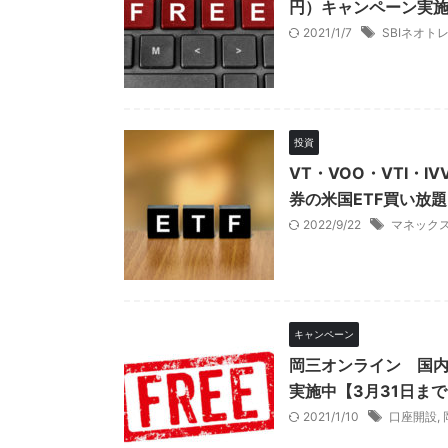
円）キャンペーン実
2021/1/7
SBIネオト
投資
VT・VOO・VTI
券の米国ETF買い放
2022/9/22
マネック
キャンペーン
岡三オンライン 国内
実施中【3月31日まで
2021/1/10
口座開設
,