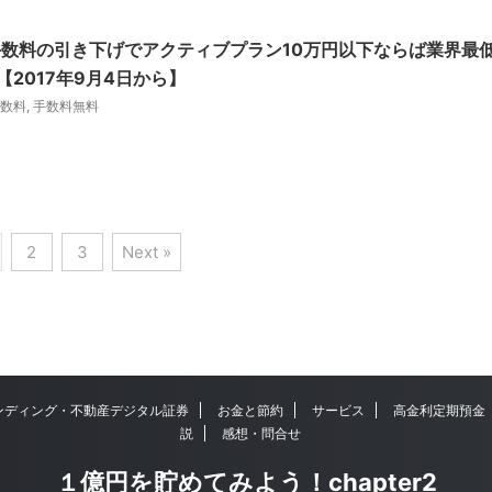
数料の引き下げでアクティブプラン10万円以下ならば業界最
2017年9月4日から】
数料
,
手数料無料
2
3
Next »
ンディング・不動産デジタル証券
お金と節約
サービス
高金利定期預金
説
感想・問合せ
１億円を貯めてみよう！chapter2