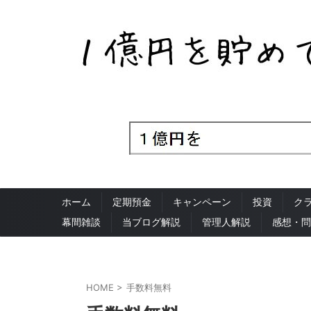
ホーム
定期預金
キャンペーン
投資
ク
幕間雑談
当ブログ解説
管理人解説
感想・問
HOME
>
手数料無料