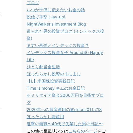
ブログ
いつか子供に伝えたいお金の話
の
投信で手堅くlay-up!
NightWalker's Investment Blog
吊られた男の投資ブログ (インデックス投
資)
ますい画伯とインデックス投資？
インデックス投資女子 Around40 Happy
Life
ひとり配当金生活
ほったらかし投資のまにまに
【L】米国株投資実践日記
Time is money キムのお金日記
セミリタイア資金3000万円を目指すブロ
グ
2020年への資産運用の旅since2011.7.18
ほったらかし資産用
進撃の無職〜40代で失業した男の日記〜
この他の相互リンクは
こちらのページ
をご