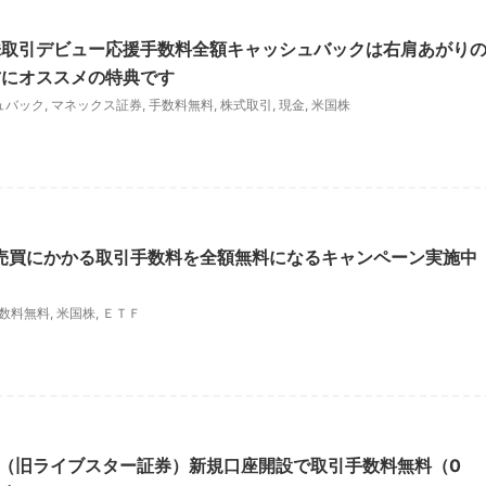
株取引デビュー応援手数料全額キャッシュバックは右肩あがり
方にオススメの特典です
ュバック
,
マネックス証券
,
手数料無料
,
株式取引
,
現金
,
米国株
Fの売買にかかる取引手数料を全額無料になるキャンペーン実施中
数料無料
,
米国株
,
ＥＴＦ
券 （旧ライブスター証券）新規口座開設で取引手数料無料（0