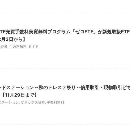
TF売買手数料実質無料プログラム「ゼロETF」が新規取扱ETF
2月3日から】
ス証券
,
手数料無料
,
ＥＴＦ
ードステーション～秋のトレステ祭り～信用取引・現物取引ど
【11月29日まで】
ステーション
,
マネックス証券
,
手数料無料