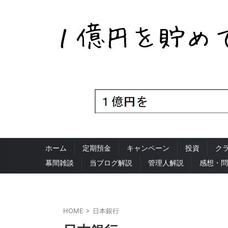
ホーム
定期預金
キャンペーン
投資
ク
幕間雑談
当ブログ解説
管理人解説
感想・問
HOME
>
日本銀行