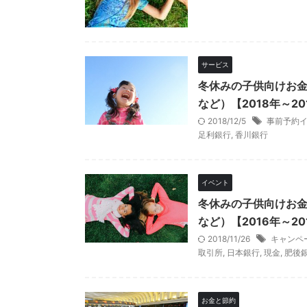
サービス
冬休みの子供向けお
など）【2018年～20
2018/12/5
事前予約
足利銀行
,
香川銀行
イベント
冬休みの子供向けお
など）【2016年～20
2018/11/26
キャンペ
取引所
,
日本銀行
,
現金
,
肥後
お金と節約