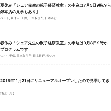
夏休み「シェア先生の親子経済教室」の申込は7月5日9時から
日銀本店の見学もあり】
イベント
,
夏休み
,
子供
,
日本取引所
,
日本銀行
春休み「シェア先生の親子経済教室」の申込は3月8日9時か
気プログラムです
ベント
,
子供
,
日本取引所
,
日本銀行
,
春休み
2015年11月21日にリニューアルオープンしたので見学してき
本銀行
,
見学