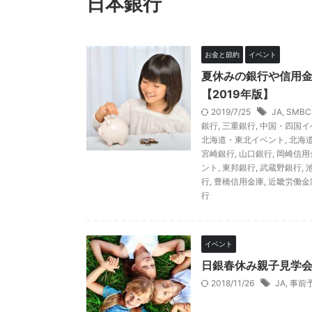
日本銀行
お金と節約
イベント
夏休みの銀行や信用
【2019年版】
2019/7/25
JA
,
SMB
銀行
,
三重銀行
,
中国・四国イ
北海道・東北イベント
,
北海
宮崎銀行
,
山口銀行
,
岡崎信用
ント
,
東邦銀行
,
武蔵野銀行
,
行
,
豊橋信用金庫
,
近畿労働金
行
イベント
日銀春休み親子見学会
2018/11/26
JA
,
事前