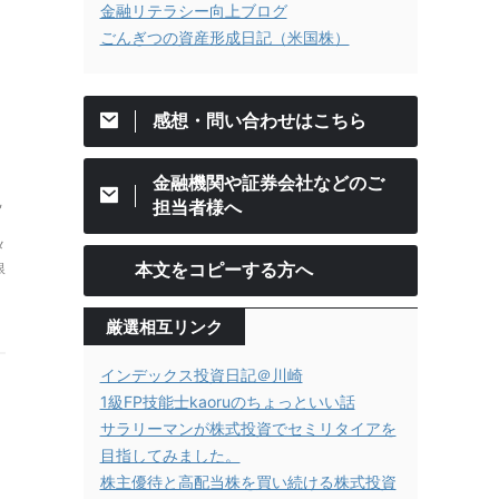
金融リテラシー向上ブログ
ごんぎつの資産形成日記（米国株）
感想・問い合わせはこちら
金融機関や証券会社などのご
,
担当者様へ
メ
本文をコピーする方へ
銀
厳選相互リンク
インデックス投資日記＠川崎
1級FP技能士kaoruのちょっといい話
サラリーマンが株式投資でセミリタイアを
目指してみました。
株主優待と高配当株を買い続ける株式投資