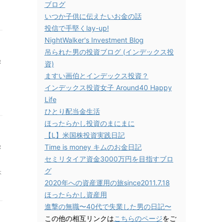
ブログ
いつか子供に伝えたいお金の話
投信で手堅くlay-up!
NightWalker's Investment Blog
吊られた男の投資ブログ (インデックス投
学
資)
ますい画伯とインデックス投資？
インデックス投資女子 Around40 Happy
Life
ひとり配当金生活
ほったらかし投資のまにまに
【L】米国株投資実践日記
学
Time is money キムのお金日記
セミリタイア資金3000万円を目指すブロ
グ
本
2020年への資産運用の旅since2011.7.18
ほったらかし資産用
進撃の無職〜40代で失業した男の日記〜
この他の相互リンクは
こちらのページ
をご