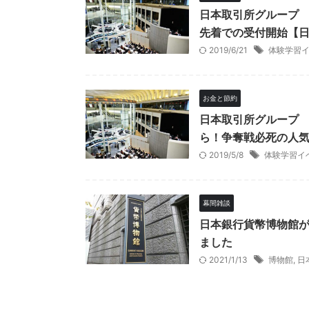
日本取引所グループ 
先着での受付開始【
2019/6/21
体験学習
お金と節約
日本取引所グループ 
ら！争奪戦必死の人
2019/5/8
体験学習イ
幕間雑談
日本銀行貨幣博物館が
ました
2021/1/13
博物館
,
日