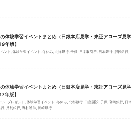
金の体験学習イベントまとめ（日銀本店見学・東証アローズ見
19年版】
イベント
,
体験学習イベント
,
冬休み
,
北洋銀行
,
子供
,
日本取引所
,
日本銀行
,
肥後銀行
,
金の体験学習イベントまとめ（日銀本店見学・東証アローズ見
17年版】
ーン
,
プレゼント
,
体験学習イベント
,
冬休み
,
北都銀行
,
口座開設
,
子供
,
宮崎銀行
,
日
銀行
,
足利銀行
,
野村證券
,
長崎銀行