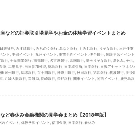
金庫などの証券取引場見学やお金の体験学習イベントまとめ
C日興証券
,
みずほ銀行
,
みちのく銀行
,
みなと銀行
,
もみじ銀行
,
りそな銀行
,
三井住友
ベント
,
中部イベント
,
九州イベント
,
事前予約イベント
,
伊予銀行
,
体験学習イベント
道銀行
,
千葉興業銀行
,
南都銀行
,
名古屋銀行
,
四国銀行
,
埼玉りそな銀行
,
夏休み
,
子供
,
金庫
,
工場見学
,
当日参加可能
,
徳島銀行
,
日本取引所
,
日本銀行
,
日興アセットマネジ
池田泉州銀行
,
琉球銀行
,
百十四銀行
,
神奈川銀行
,
秋田銀行
,
第四銀行
,
筑波銀行
,
肥後
庫
,
近畿大阪銀行
,
造幣局
,
長崎銀行
,
長野銀行
,
関東イベント
,
関西イベント
,
鹿児島銀
など春休み金融機関の見学会まとめ【2018年版】
予約イベント
,
体験学習イベント
,
信用金庫
,
日本銀行
,
春休み