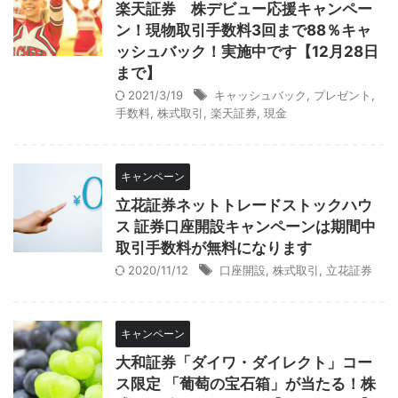
楽天証券 株デビュー応援キャンペー
ン！現物取引手数料3回まで88％キャ
ッシュバック！実施中です【12月28日
まで】
2021/3/19
キャッシュバック
,
プレゼント
,
手数料
,
株式取引
,
楽天証券
,
現金
キャンペーン
立花証券ネットトレードストックハウ
ス 証券口座開設キャンペーンは期間中
取引手数料が無料になります
2020/11/12
口座開設
,
株式取引
,
立花証券
キャンペーン
大和証券「ダイワ・ダイレクト」コー
ス限定 「葡萄の宝石箱」が当たる！株