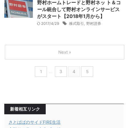
野村ホームトレードと野村ネッ ト＆コ
ール統合して野村オンラインサービス
がスタート【2018年1月から】
2017/4/29
株式取引
,
野村證券
Next »
1
…
3
4
5
新着相互リンク
さとぱぱのサイドFIRE生活