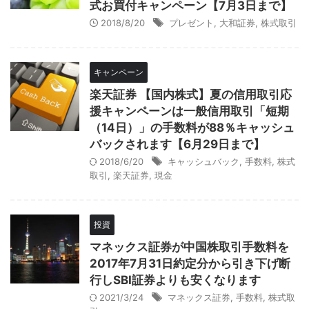
式お買付キャンペーン【7月3日まで】
2018/8/20
プレゼント
,
大和証券
,
株式取引
キャンペーン
楽天証券 【国内株式】夏の信用取引応
援キャンペーンは一般信用取引「短期
（14日）」の手数料が88％キャッシュ
バックされます【6月29日まで】
2018/6/20
キャッシュバック
,
手数料
,
株式
取引
,
楽天証券
,
現金
投資
マネックス証券が中国株取引手数料を
2017年7月31日約定分から引き下げ断
行しSBI証券よりも安くなります
2021/3/24
マネックス証券
,
手数料
,
株式取