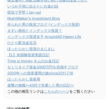
株主優待と高配当株を買い続ける株式投資ブログ
いつか子供に伝えたいお金の話
投信で手堅くlay-up!
NightWalker's Investment Blog
吊られた男の投資ブログ (インデックス投資)
ますい画伯とインデックス投資？
インデックス投資女子 Around40 Happy Life
ひとり配当金生活
ほったらかし投資のまにまに
【L】米国株投資実践日記
Time is money キムのお金日記
セミリタイア資金3000万円を目指すブログ
2020年への資産運用の旅since2011.7.18
ほったらかし資産用
進撃の無職〜40代で失業した男の日記〜
この他の相互リンクは
こちらのページ
をご覧ください