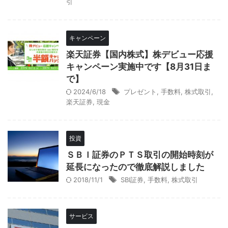
引
キャンペーン
楽天証券【国内株式】株デビュー応援
キャンペーン実施中です【8月31日ま
で】
2024/6/18
プレゼント
,
手数料
,
株式取引
,
楽天証券
,
現金
投資
ＳＢＩ証券のＰＴＳ取引の開始時刻が
延長になったので徹底解説しました
2018/11/1
SBI証券
,
手数料
,
株式取引
サービス