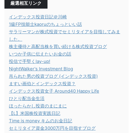
厳選相互リンク
インデックス投資日記＠川崎
1級FP技能士kaoruのちょっといい話
サラリーマンが株式投資でセミリタイアを目指してみま
した。
株主優待と高配当株を買い続ける株式投資ブログ
いつか子供に伝えたいお金の話
投信で手堅くlay-up!
NightWalker's Investment Blog
吊られた男の投資ブログ (インデックス投資)
ますい画伯とインデックス投資？
インデックス投資女子 Around40 Happy Life
ひとり配当金生活
ほったらかし投資のまにまに
【L】米国株投資実践日記
Time is money キムのお金日記
セミリタイア資金3000万円を目指すブログ