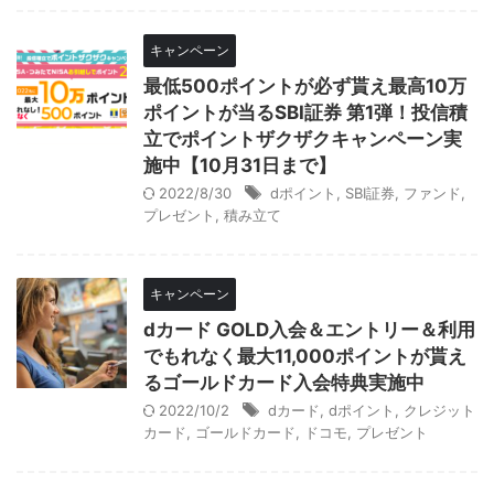
キャンペーン
最低500ポイントが必ず貰え最高10万
ポイントが当るSBI証券 第1弾！投信積
立でポイントザクザクキャンペーン実
施中【10月31日まで】
2022/8/30
dポイント
,
SBI証券
,
ファンド
,
プレゼント
,
積み立て
キャンペーン
dカード GOLD入会＆エントリー＆利用
でもれなく最大11,000ポイントが貰え
るゴールドカード入会特典実施中
2022/10/2
dカード
,
dポイント
,
クレジット
カード
,
ゴールドカード
,
ドコモ
,
プレゼント