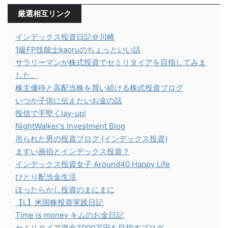
厳選相互リンク
インデックス投資日記＠川崎
1級FP技能士kaoruのちょっといい話
サラリーマンが株式投資でセミリタイアを目指してみま
した。
株主優待と高配当株を買い続ける株式投資ブログ
いつか子供に伝えたいお金の話
投信で手堅くlay-up!
NightWalker's Investment Blog
吊られた男の投資ブログ (インデックス投資)
ますい画伯とインデックス投資？
インデックス投資女子 Around40 Happy Life
ひとり配当金生活
ほったらかし投資のまにまに
【L】米国株投資実践日記
Time is money キムのお金日記
セミリタイア資金3000万円を目指すブログ