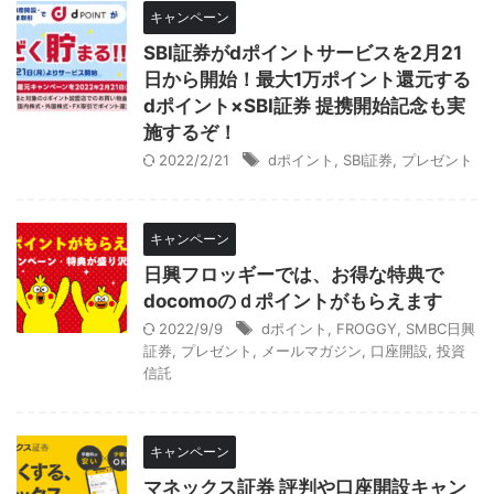
キャンペーン
SBI証券がdポイントサービスを2月21
日から開始！最大1万ポイント還元する
dポイント×SBI証券 提携開始記念も実
施するぞ！
2022/2/21
dポイント
,
SBI証券
,
プレゼント
キャンペーン
日興フロッギーでは、お得な特典で
docomoのｄポイントがもらえます
2022/9/9
dポイント
,
FROGGY
,
SMBC日興
証券
,
プレゼント
,
メールマガジン
,
口座開設
,
投資
信託
キャンペーン
マネックス証券 評判や口座開設キャン