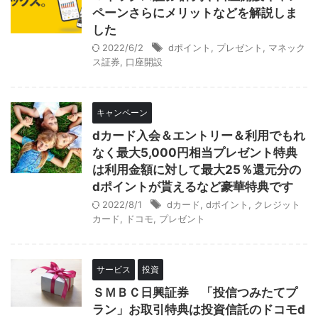
ペーンさらにメリットなどを解説しま
した
2022/6/2
dポイント
,
プレゼント
,
マネック
ス証券
,
口座開設
キャンペーン
dカード入会＆エントリー＆利用でもれ
なく最大5,000円相当プレゼント特典
は利用金額に対して最大25％還元分の
dポイントが貰えるなど豪華特典です
2022/8/1
dカード
,
dポイント
,
クレジット
カード
,
ドコモ
,
プレゼント
サービス
投資
ＳＭＢＣ日興証券 「投信つみたてプ
ラン」お取引特典は投資信託のドコモd