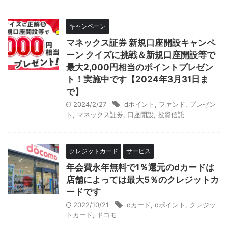
キャンペーン
マネックス証券 新規口座開設キャンペ
ーン クイズに挑戦＆新規口座開設等で
最大2,000円相当のポイントプレゼン
ト！実施中です【2024年3月31日ま
で】
2024/2/27
dポイント
,
ファンド
,
プレゼン
ト
,
マネックス証券
,
口座開設
,
投資信託
クレジットカード
サービス
年会費永年無料で1％還元のdカードは
店舗によっては最大5％のクレジットカ
ードです
2022/10/21
dカード
,
dポイント
,
クレジッ
トカード
,
ドコモ