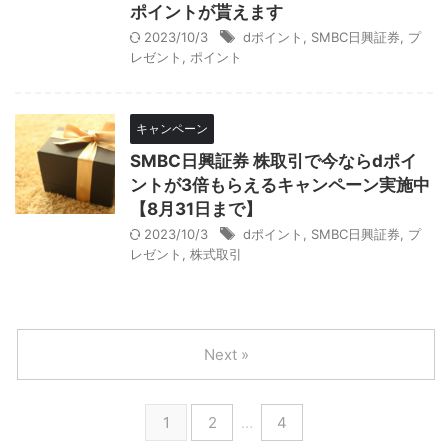
ポイントが貰えます
2023/10/3
dポイント
,
SMBC日興証券
,
プ
レゼント
,
ポイント
キャンペーン
SMBC日興証券 株取引で今ならdポイ
ントが3倍もらえるキャンペーン実施中
【8月31日まで】
2023/10/3
dポイント
,
SMBC日興証券
,
プ
レゼント
,
株式取引
Next »
1
2
…
4