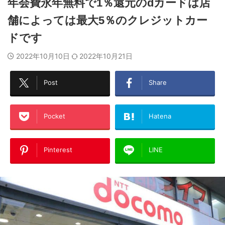
年会費永年無料で1％還元のdカードは店
舗によっては最大5％のクレジットカー
ドです
2022年10月10日
2022年10月21日
Post
Share
Pocket
Hatena
Pinterest
LINE