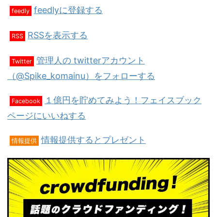
feedlyに登録する
feedly
RSSを表示する
RSS
管理人の twitterアカウント
Twitter
（@Spike_komainu）をフォローする
１億円を貯めてみよう！フェイスブック
Facebook
ページにいいねする
情報提供するとプレゼント
情報提供