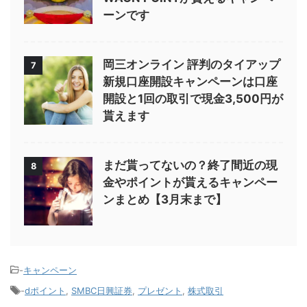
ーンです
岡三オンライン 評判のタイアップ
7
新規口座開設キャンペーンは口座
開設と1回の取引で現金3,500円が
貰えます
まだ貰ってないの？終了間近の現
8
金やポイントが貰えるキャンペー
ンまとめ【3月末まで】
-
キャンペーン
-
dポイント
,
SMBC日興証券
,
プレゼント
,
株式取引