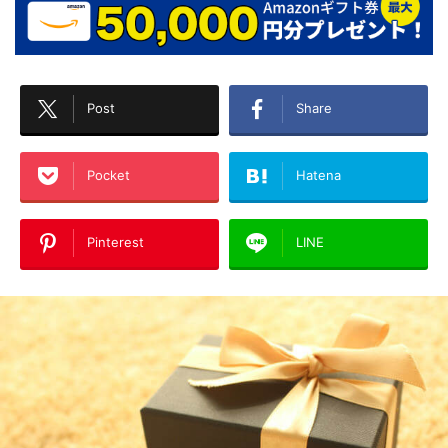
Post
Share
Pocket
Hatena
Pinterest
LINE