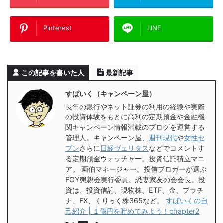
Pinterest
LINE
この記事を書いた人
最新記事
すぱいく（キャンペーン屋）
長年の銀行やネット証券の利用の経験や実際
の投資体験をもとに高利の定期預金や金融機
関キャンペーン情報満載のブログを運営する
管理人。キャンペーン屋、
週刊現代
や
女性セ
ブン
さらに
日経ヴェリタス
などでコメントす
る定期預金ウォッチャー。投資信託積立マニ
ア。 画伯マネージャー。投信ブロガーが選ぶ
FOY懇親会実行委員。恐妻家友の会会長。投
資は、投資信託、現物株、ETF、金、プラチ
ナ、FX、くりっく株365など。
すぱいくの自
己紹介 | １億円を貯めてみよう！chapter2