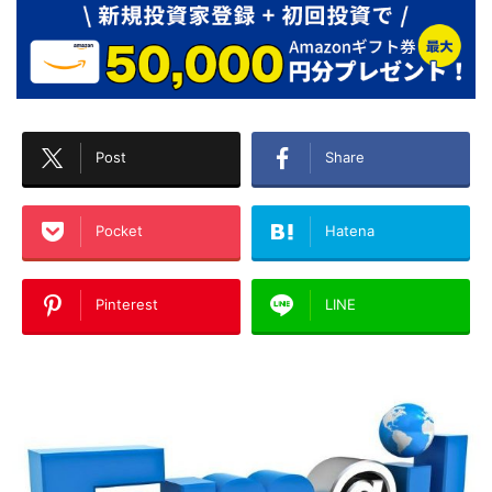
Post
Share
Pocket
Hatena
Pinterest
LINE