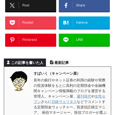
Post
Share
Pocket
Hatena
Pinterest
LINE
この記事を書いた人
最新記事
すぱいく（キャンペーン屋）
長年の銀行やネット証券の利用の経験や実際
の投資体験をもとに高利の定期預金や金融機
関キャンペーン情報満載のブログを運営する
管理人。キャンペーン屋、
週刊現代
や
女性セ
ブン
さらに
日経ヴェリタス
などでコメントす
る定期預金ウォッチャー。投資信託積立マニ
ア。 画伯マネージャー。投信ブロガーが選ぶ