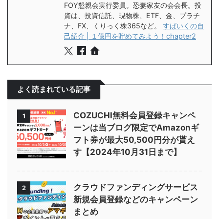
FOY懇親会実行委員。恐妻家友の会会長。投
資は、投資信託、現物株、ETF、金、プラチ
ナ、FX、くりっく株365など。
すぱいくの自
己紹介 | １億円を貯めてみよう！chapter2
よく読まれている記事
COZUCHI無料会員登録キャンペ
1
ーンは当ブログ限定でAmazonギ
フト券が最大50,500円分が貰え
す【2024年10月31日まで】
クラウドファンディングサービス
2
新規会員登録などのキャンペーン
まとめ