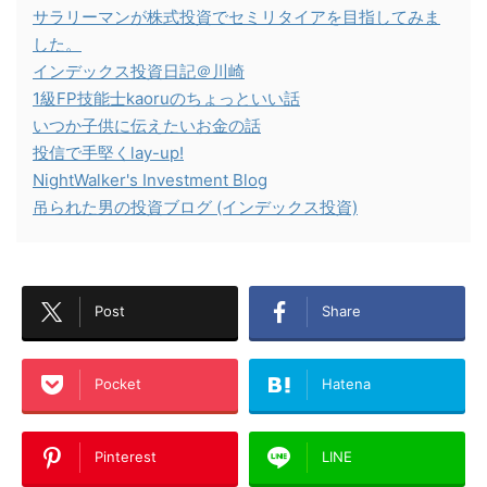
サラリーマンが株式投資でセミリタイアを目指してみま
した。
インデックス投資日記＠川崎
1級FP技能士kaoruのちょっといい話
いつか子供に伝えたいお金の話
投信で手堅くlay-up!
NightWalker's Investment Blog
吊られた男の投資ブログ (インデックス投資)
Post
Share
Pocket
Hatena
Pinterest
LINE