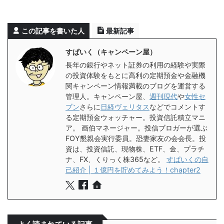
この記事を書いた人
最新記事
すぱいく（キャンペーン屋）
長年の銀行やネット証券の利用の経験や実際
の投資体験をもとに高利の定期預金や金融機
関キャンペーン情報満載のブログを運営する
管理人。キャンペーン屋、
週刊現代
や
女性セ
ブン
さらに
日経ヴェリタス
などでコメントす
る定期預金ウォッチャー。投資信託積立マニ
ア。 画伯マネージャー。投信ブロガーが選ぶ
FOY懇親会実行委員。恐妻家友の会会長。投
資は、投資信託、現物株、ETF、金、プラチ
ナ、FX、くりっく株365など。
すぱいくの自
己紹介 | １億円を貯めてみよう！chapter2