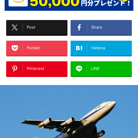
Post
Share
Pocket
Hatena
Pinterest
LINE