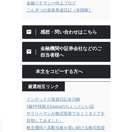
金融リテラシー向上ブログ
ごんぎつの資産形成日記（米国株）
感想・問い合わせはこちら
金融機関や証券会社などのご
担当者様へ
本文をコピーする方へ
厳選相互リンク
インデックス投資日記＠川崎
1級FP技能士kaoruのちょっといい話
サラリーマンが株式投資でセミリタイアを
目指してみました。
株主優待と高配当株を買い続ける株式投資