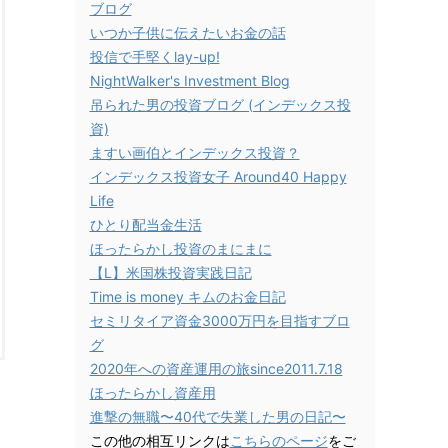
ブログ
いつか子供に伝えたいお金の話
投信で手堅くlay-up!
NightWalker's Investment Blog
吊られた男の投資ブログ (インデックス投
資)
ますい画伯とインデックス投資？
インデックス投資女子 Around40 Happy
Life
ひとり配当金生活
ほったらかし投資のまにまに
【L】米国株投資実践日記
Time is money キムのお金日記
セミリタイア資金3000万円を目指すブロ
グ
2020年への資産運用の旅since2011.7.18
ほったらかし資産用
進撃の無職〜40代で失業した男の日記〜
この他の相互リンクは
こちらのページ
をご