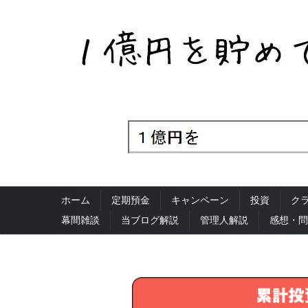
ホーム
定期預金
キャンペーン
投資
ク
幕間雑談
当ブログ解説
管理人解説
感想・問