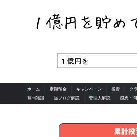
ホーム
定期預金
キャンペーン
投資
ク
幕間雑談
当ブログ解説
管理人解説
感想・問