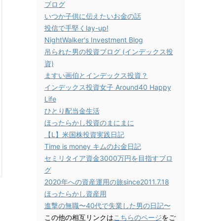
ブログ
いつか子供に伝えたいお金の話
投信で手堅くlay-up!
NightWalker's Investment Blog
吊られた男の投資ブログ (インデックス投
資)
ますい画伯とインデックス投資？
インデックス投資女子 Around40 Happy
Life
ひとり配当金生活
ほったらかし投資のまにまに
【L】米国株投資実践日記
Time is money キムのお金日記
セミリタイア資金3000万円を目指すブロ
グ
2020年への資産運用の旅since2011.7.18
ほったらかし資産用
進撃の無職〜40代で失業した男の日記〜
この他の相互リンクは
こちらのページ
をご