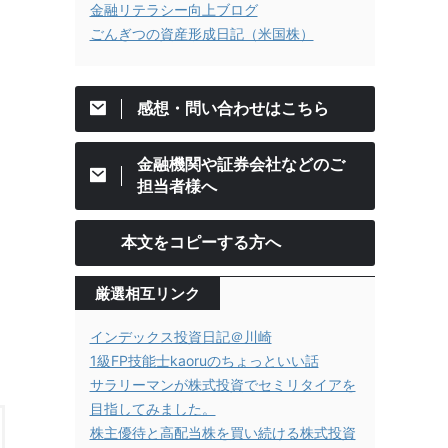
金融リテラシー向上ブログ
ごんぎつの資産形成日記（米国株）
感想・問い合わせはこちら
金融機関や証券会社などのご
担当者様へ
本文をコピーする方へ
厳選相互リンク
インデックス投資日記＠川崎
1級FP技能士kaoruのちょっといい話
サラリーマンが株式投資でセミリタイアを
目指してみました。
株主優待と高配当株を買い続ける株式投資