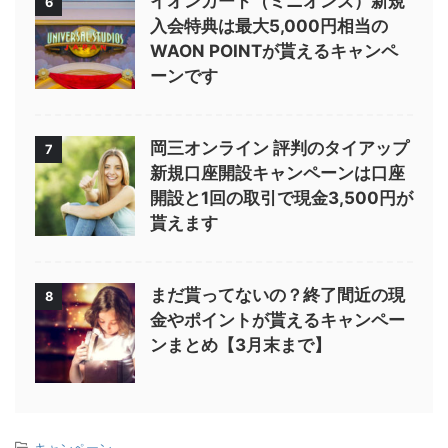
イオンカード（ミニオンズ）新規
6
入会特典は最大5,000円相当の
WAON POINTが貰えるキャンペ
ーンです
岡三オンライン 評判のタイアップ
7
新規口座開設キャンペーンは口座
開設と1回の取引で現金3,500円が
貰えます
まだ貰ってないの？終了間近の現
8
金やポイントが貰えるキャンペー
ンまとめ【3月末まで】