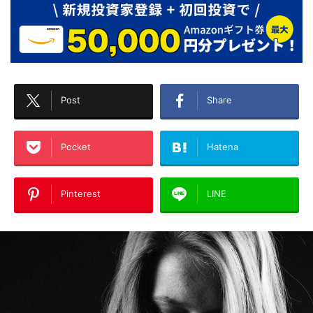
Post
Share
Pocket
Hatena
Pinterest
LINE