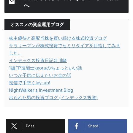
へ
オススメの資産運用ブログ
株主優待と高配当株を買い続ける株式投資ブログ
サラリーマンが株式投資でセミリタイアを目指してみま
した。
インデックス投資日記＠川崎
1級FP技能士kaoruのちょっといい話
いつか子供に伝えたいお金の話
投信で手堅くlay-up!
NightWalker's Investment Blog
吊られた男の投資ブログ (インデックス投資)
Post
Share