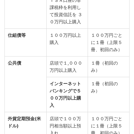
ＩＳＡ口座の非
課税枠を利用し
て投資信託を ３
０万円以上購入
仕組債等
１００万円以上
１００万円ごと
購入
に１冊（上限５
冊、初回のみ）
公共債
店頭で１,０００
１冊（初回の
万円以上購入
み）
インターネット
１冊（初回の
バンキングで５
み）
００万円以上購
入
外貨定期預金(米
店頭で１００万
１００万円ごと
ドル)
円相当額以上預
に１冊（上限５
入れ
冊、初回のみ）