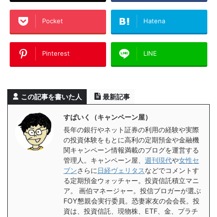
Pocket
Hatena
Pinterest
LINE
この記事を書いた人
最新記事
すぱいく（キャンペーン屋）
長年の銀行やネット証券の利用の経験や実際
の投資体験をもとに高利の定期預金や金融機
関キャンペーン情報満載のブログを運営する
管理人。キャンペーン屋、
週刊現代
や
女性セ
ブン
さらに
日経ヴェリタス
などでコメントす
る定期預金ウォッチャー。投資信託積立マニ
ア。 画伯マネージャー。投信ブロガーが選ぶ
FOY懇親会実行委員。恐妻家友の会会長。投
資は、投資信託、現物株、ETF、金、プラチ