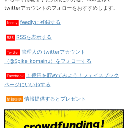
twitterアカウントのフォローをおすすめします。
feedlyに登録する
feedly
RSSを表示する
RSS
管理人の twitterアカウント
Twitter
（@Spike_komainu）をフォローする
１億円を貯めてみよう！フェイスブック
Facebook
ページにいいねする
情報提供するとプレゼント
情報提供